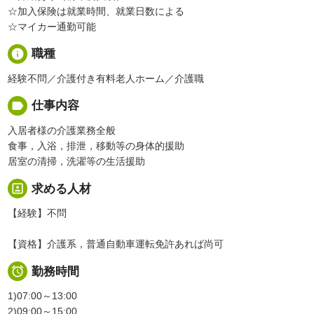
☆加入保険は就業時間、就業日数による
☆マイカー通勤可能
info
職種
経験不問／介護付き有料老人ホーム／介護職
label
仕事内容
入居者様の介護業務全般
食事，入浴，排泄，移動等の身体的援助
居室の清掃，洗濯等の生活援助
portrait
求める人材
【経験】不問
【資格】介護系，普通自動車運転免許あれば尚可

勤務時間
1)07:00～13:00
2)09:00～15:00