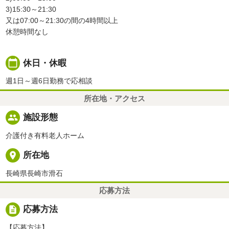
3)15:30～21:30
又は07:00～21:30の間の4時間以上
休憩時間なし
calendar_today
休日・休暇
週1日～週6日勤務で応相談
所在地・アクセス
people
施設形態
介護付き有料老人ホーム
place
所在地
長崎県長崎市滑石
応募方法
description
応募方法
【応募方法】