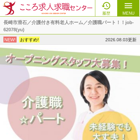

menu
履歴
MENU
長崎市滑石／介護付き有料老人ホーム／介護職パート！！job-
62078(yu)
NEW!
おすすめ!
2026.08.03更新