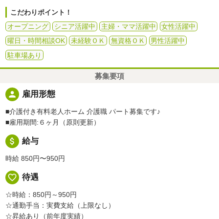
こだわりポイント！
オープニング
シニア活躍中
主婦・ママ活躍中
女性活躍中
曜日・時間相談OK
未経験ＯＫ
無資格ＯＫ
男性活躍中
駐車場あり
募集要項
person
雇用形態
■介護付き有料老人ホーム 介護職 パート募集です♪
■雇用期間:６ヶ月（原則更新）
attach_money
給与
時給 850円〜950円
favorite_border
待遇
☆時給：850円～950円
☆通勤手当：実費支給（上限なし）
☆昇給あり（前年度実績）