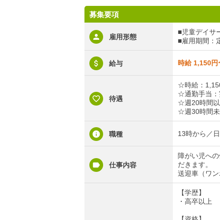
募集要項
■児童デイサ
雇用形態
■雇用期間：
時給 1,150円
給与
☆時給：1,15
☆通勤手当：実
待遇
☆週20時間
☆週30時間
13時から／
職種
障がい児への
だきます。
仕事内容
送迎車（ワン
【学歴】
・高卒以上
【資格】