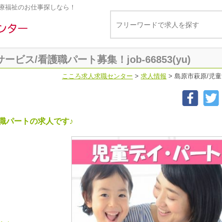
療福祉のお仕事探しなら！
ビス/看護職パート募集！job-66853(yu)
こころ求人求職センター
>
求人情報
>
島原市萩原/児童デ
職パートの求人です♪