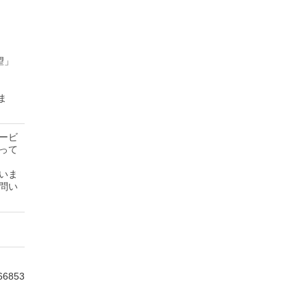
望」
ま
ービ
って
いま
問い
66853