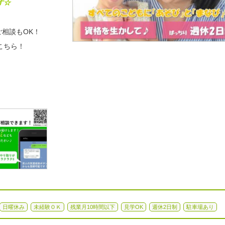
す☆
相談もOK！
こちら！
日曜休み
未経験ＯＫ
残業月10時間以下
見学OK
週休2日制
駐車場あり