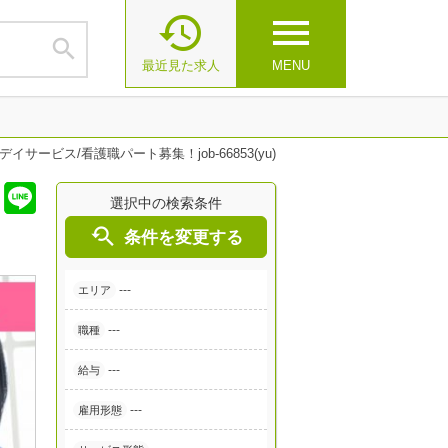

menu

最近見た求人
MENU
イサービス/看護職パート募集！job-66853(yu)
選択中の検索条件

条件を変更する
---
エリア
---
職種
---
給与
---
雇用形態