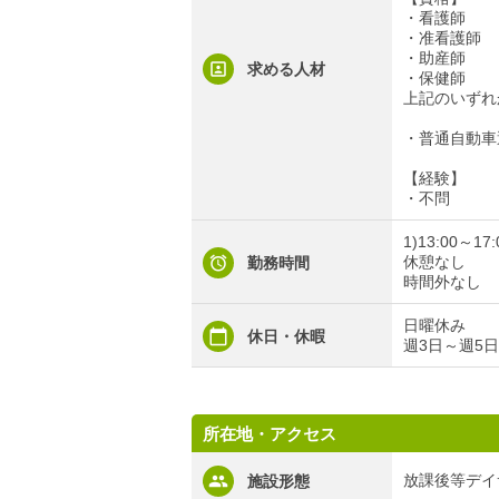
・看護師
・准看護師
・助産師
求める人材
・保健師
上記のいずれ
・普通自動車
【経験】
・不問
1)13:00～17:
休憩なし
勤務時間
時間外なし
日曜休み
休日・休暇
週3日～週5
所在地・アクセス
放課後等デイ
施設形態