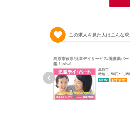
この求人を見た人はこんな求
プホーム／介護職準社員募
島原市萩原/児童デイサービス/看護職パー
集！job-6...
長崎市かき道
島原市
月給 157,356円〜180,000円
時給 1,150円〜1,3

NEW!
おすすめ!
NEW!
おすすめ!