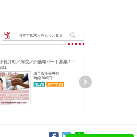
おすすめ求人をもっと見る
小長井町／病院／介護職パート募集！！
島原市萩原/児童デイサー
921
募集！job...
諫早市小長井町
時給 900円

NEW!
おすすめ!