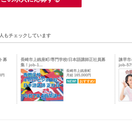
人もチェックしています
ト募
長崎市上銭座町/専門学校/日本語講師正社員募
諫早市
集！job-1...
job-57
長崎市上銭座町
50円
月給 165,000円
NEW!
おすすめ!