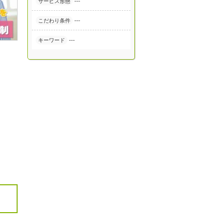
---
サービス形態
---
こだわり条件
---
キーワード