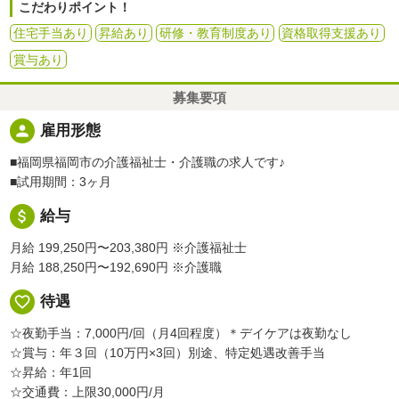
こだわりポイント！
住宅手当あり
昇給あり
研修・教育制度あり
資格取得支援あり
賞与あり
募集要項
person
雇用形態
■福岡県福岡市の介護福祉士・介護職の求人です♪
■試用期間：3ヶ月
attach_money
給与
月給 199,250円〜203,380円
※介護福祉士
月給 188,250円〜192,690円
※介護職
favorite_border
待遇
☆夜勤手当：7,000円/回（月4回程度）＊デイケアは夜勤なし
☆賞与：年３回（10万円×3回）別途、特定処遇改善手当
☆昇給：年1回
☆交通費：上限30,000円/月