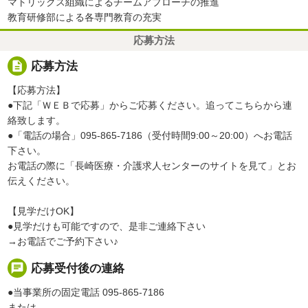
マトリックス組織によるチームアプローチの推進
教育研修部による各専門教育の充実
応募方法
description
応募方法
【応募方法】
●下記「ＷＥＢで応募」からご応募ください。追ってこちらから連
絡致します。
●「電話の場合」095-865-7186（受付時間9:00～20:00）へお電話
下さい。
お電話の際に「長崎医療・介護求人センターのサイトを見て」とお
伝えください。
【見学だけOK】
●見学だけも可能ですので、是非ご連絡下さい
→お電話でご予約下さい♪
chat
応募受付後の連絡
●当事業所の固定電話 095-865-7186
または