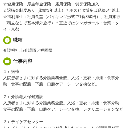
☆健康保険、厚生年金保険、雇用保険、労災保険加入
☆退職金制度あり（勤続3年以上）＊ホスピタ博多は勤続5年以上
☆福利厚生：社員食堂（バイキング形式で1食350円）、社員旅行
（積立なしで基本海外旅行）＊直近ではシンガポール・台湾・タ
イ・京都
info
職種
介護福祉士/介護職／福岡県
label
仕事内容
１）病棟
入院患者さまに対する介護業務全般。入浴・更衣・排泄・食事介
助、食事の配膳・下膳、口腔ケア、シーツ交換など。
２）介護老人保健施設
入所者さまに対する介護業務全般。入浴・更衣・排泄・食事介助、
食事の配膳・下膳、口腔ケア、シーツ交換、レクリエーションなど
３）デイケアセンター
リハビリ（リハビリスタッフが作成したメニューを介護職員が実