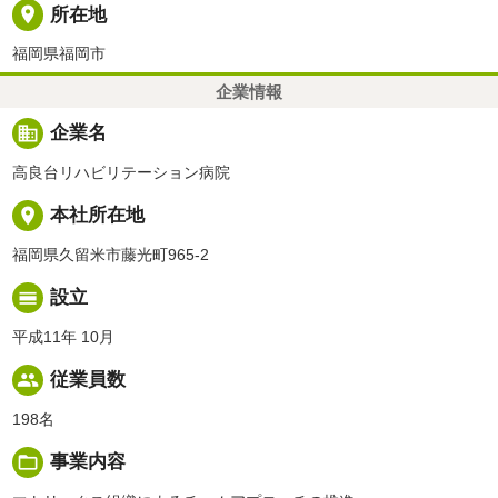
place
所在地
福岡県福岡市
企業情報
business
企業名
高良台リハビリテーション病院
place
本社所在地
福岡県久留米市藤光町965-2
calendar_view_day
設立
平成11年 10月
people
従業員数
198名
folder_open
事業内容