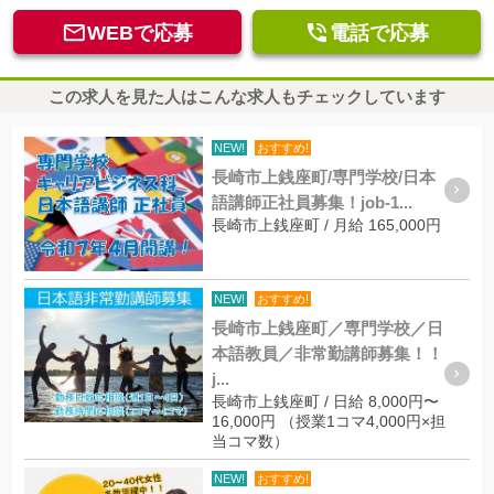


WEBで応募
電話で応募
この求人を見た人はこんな求人もチェックしています
NEW!
おすすめ!
長崎市上銭座町/専門学校/日本
語講師正社員募集！job-1...
長崎市上銭座町 / 月給 165,000円
NEW!
おすすめ!
長崎市上銭座町／専門学校／日
本語教員／非常勤講師募集！！
j...
長崎市上銭座町 / 日給 8,000円〜
16,000円 （授業1コマ4,000円×担
当コマ数）
NEW!
おすすめ!