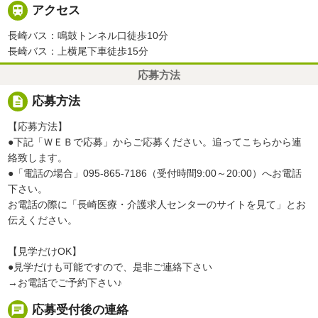

アクセス
長崎バス：鳴鼓トンネル口徒歩10分
長崎バス：上横尾下車徒歩15分
応募方法
description
応募方法
【応募方法】
●下記「ＷＥＢで応募」からご応募ください。追ってこちらから連
絡致します。
●「電話の場合」095-865-7186（受付時間9:00～20:00）へお電話
下さい。
お電話の際に「長崎医療・介護求人センターのサイトを見て」とお
伝えください。
【見学だけOK】
●見学だけも可能ですので、是非ご連絡下さい
→お電話でご予約下さい♪
chat
応募受付後の連絡