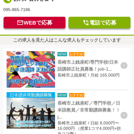
095-865-7186


WEBで応募
電話で応募
この求人を見た人はこんな求人もチェックしています
NEW!
おすすめ!
長崎市上銭座町/専門学校/日本
語講師正社員募集！job-1...
長崎市上銭座町 / 月給 165,000円
NEW!
おすすめ!
長崎市上銭座町／専門学校／日
本語教員／非常勤講師募集！！
j...
長崎市上銭座町 / 日給 8,000円〜
16,000円 （授業1コマ4,000円×担
当コマ数）