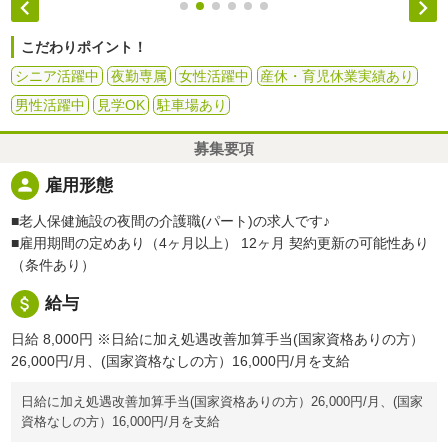


こだわりポイント！
シニア活躍中
夜勤専属
女性活躍中
産休・育児休業実績あり
男性活躍中
見学OK
駐車場あり
募集要項
person
雇用形態
■老人保健施設の夜間の介護職(パート)の求人です♪
■雇用期間の定めあり（4ヶ月以上） 12ヶ月 契約更新の可能性あり
（条件あり）
attach_money
給与
日給 8,000円
※日給に加え処遇改善加算手当(国家資格ありの方）
26,000円/月、(国家資格なしの方）16,000円/月を支給
日給に加え処遇改善加算手当(国家資格ありの方）26,000円/月、(国家
資格なしの方）16,000円/月を支給