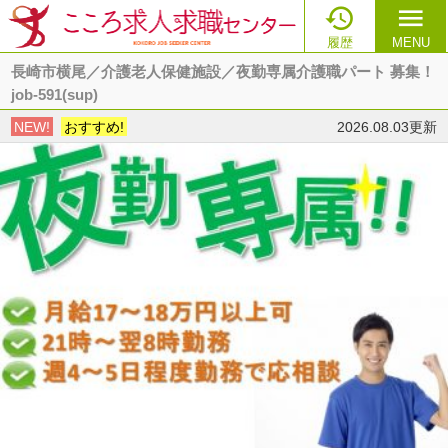

menu
履歴
MENU
長崎市横尾／介護老人保健施設／夜勤専属介護職パート 募集！
job-591(sup)
NEW!
おすすめ!
2026.08.03更新