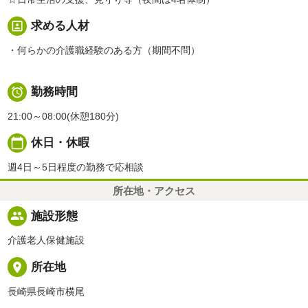
portrait
求める人材
・何らかの介護職経験のある方（期間不問）

勤務時間
21:00～08:00(休憩180分)
calendar_today
休日・休暇
週4日～5日程度の勤務で応相談
所在地・アクセス
people
施設形態
介護老人保健施設
place
所在地
長崎県長崎市横尾