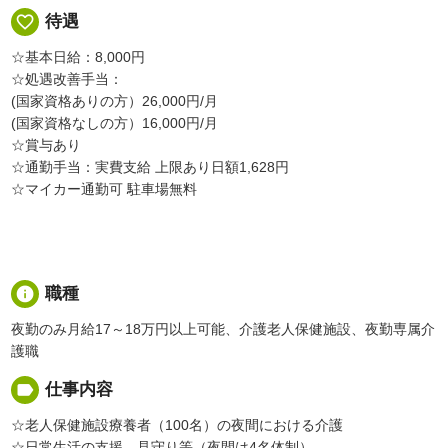
favorite_border
待遇
☆基本日給：8,000円
☆処遇改善手当：
(国家資格ありの方）26,000円/月
(国家資格なしの方）16,000円/月
☆賞与あり
☆通勤手当：実費支給 上限あり日額1,628円
☆マイカー通勤可 駐車場無料
info
職種
夜勤のみ月給17～18万円以上可能、介護老人保健施設、夜勤専属介
護職
label
仕事内容
☆老人保健施設療養者（100名）の夜間における介護
☆日常生活の支援、見守り等（夜間は4名体制）