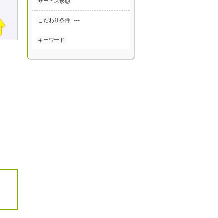
---
サービス形態
---
こだわり条件
---
キーワード