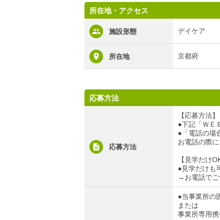
所在地・アクセス
デイケア
施設形態
京都府
所在地
応募方法
【応募方法】
●下記「ＷＥ
●「電話の場合」
お電話の際に
応募方法
【見学だけO
●見学だけも
→お電話でご
●当事業所の固定
または
事業所専用携帯電