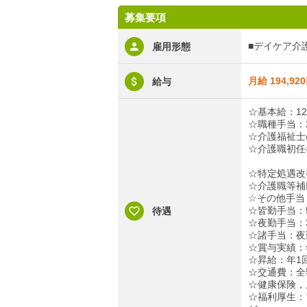
募集要項
■デイケア介
雇用形態
月給 194,92
給与
☆基本給：126
☆職種手当：2
☆介護福祉士の
☆介護職初任
☆特定処遇改
☆介護職等補
☆その他手当：
☆皆勤手当：5
待遇
☆夜勤手当：3
☆諸手当：夜勤
☆賞与実績：年
☆昇給：年1
☆交通費：全額
☆健康保険，
☆福利厚生：