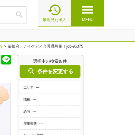

menu

最近見た求人
MENU
報
>
京都府／デイケア／介護職募集！job-96375
選択中の検索条件

条件を変更する
---
エリア
---
職種
---
給与
---
雇用形態