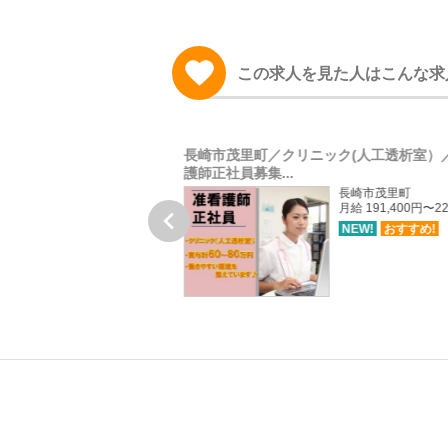
この求人を見た人はこんな求
模多機能/介護職員正社員
長崎市茂里町／クリニック(人工透析室）
護師正社員募集...
長崎市豊洋台
長崎市茂里町
月給 158,000円〜170,000円
月給 191,400円〜22

NEW!
おすすめ!
NEW!
おすすめ!