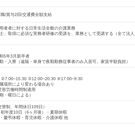
職/賞与2回/交通費全額支給
用者者に対する日常生活全般の介護業務
士」取得に必須な実務者研修の受講を、業務として受講する（全て法人
和5年3月新卒者
勤・入寮（遠隔・単身で夜勤勤務従事者のみ入居可。家賃半額負担）
 ②7:00~15:30 ③12:00~20:30 ④17:00~9:30
属場所により変わる場合あり
変形労働時間制適用
期・曜日による）
交替制、年間休日109日）
 初年度10日（6ヶ月後）・夏期休暇
・慶弔休暇・育児休暇・介護休暇 他