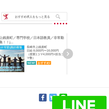
おすすめ求人をもっと見る
上銭座町／専門学校／日本語教員／非常勤
佐世保市有福町／小規模
！！j...
社員募集！！j...
長崎市上銭座町
日給 8,000円〜16,000円

（授業1コマ4,000円×担当コ
マ数）
NEW!
おすすめ!