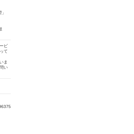
望」
ま
ービ
って
いま
問い
96375