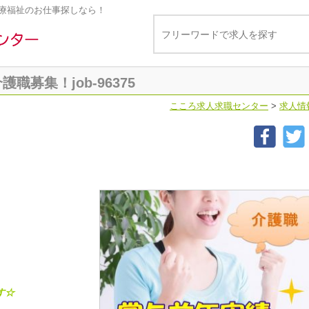
療福祉のお仕事探しなら！
募集！job-96375
こころ求人求職センター
>
求人情
す☆