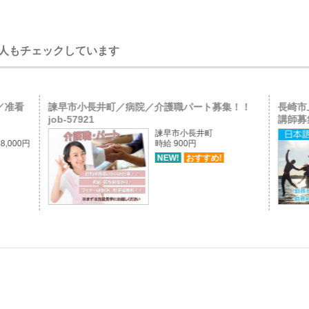
人もチェックしています
／准看
諫早市小長井町／病院／介護職パート募集！！
長崎市
job-57921
講師募集
諫早市小長井町
8,000円
時給 900円
NEW!
おすすめ!