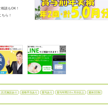
相談もOK！
こちら！
託児施設あり
資格手当あり
賞与あり
賞与年間2.0ヶ月分以上
週休2日制