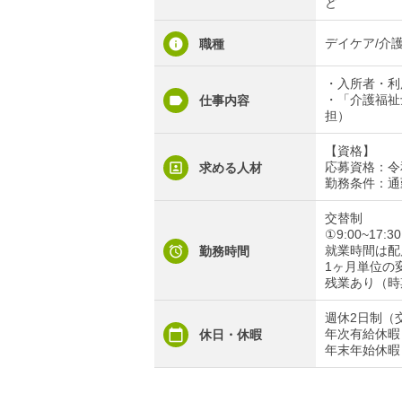
ど
デイケア/介護
職種
・入所者・利
・「介護福祉
仕事内容
担）
【資格】
応募資格：令
求める人材
勤務条件：通
交替制
①9:00~17:30
就業時間は配
勤務時間
1ヶ月単位の
残業あり（時
週休2日制（
年次有給休暇
休日・休暇
年末年始休暇