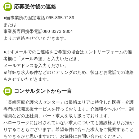
chat
応募受付後の連絡
●当事業所の固定電話 095-865-7186
または
事業所専用携帯電話080-8373-9804
よりご連絡させていただきます。
●まずメールでのご連絡をご希望の場合はエントリーフォームの備
考欄に「メール希望」と入力いただき、
メールアドレスを入力ください。
※詳細な求人条件などのヒアリングのため、後ほどお電話での連絡
もさせていただきます。
message
コンサルタントから一言
「長崎医療介護求人センター」は長崎エリアに特化した医療・介護
専門の転職支援サービスを行っております。介護職やヘルパー、調
理員などの正社員、パート求人を取り扱っております。
ハローワークには出されていない求人についても施設様よりお預か
りすることもございます。希望条件に合った求人をご提案すること
もできるかと思いますので、お気軽にお問い合わせください。