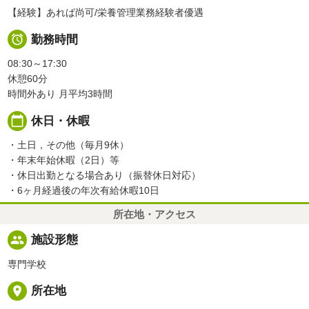
【経験】あれば尚可/栄養管理業務経験者優遇

勤務時間
08:30～17:30
休憩60分
時間外あり 月平均3時間
calendar_today
休日・休暇
・土日，その他（毎月9休）
・年末年始休暇（2日）等
・休日出勤となる場合あり（振替休日対応）
・6ヶ月経過後の年次有給休暇10日
所在地・アクセス
people
施設形態
専門学校
place
所在地