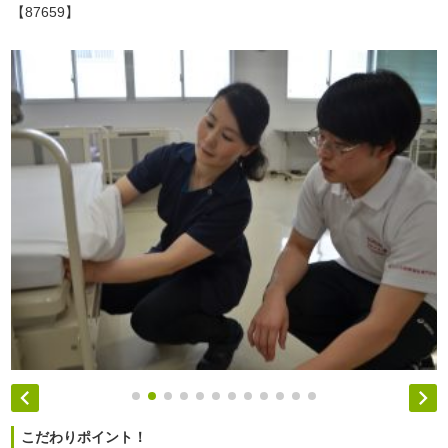
【87659】


こだわりポイント！