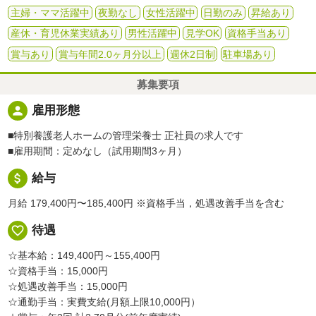
主婦・ママ活躍中
夜勤なし
女性活躍中
日勤のみ
昇給あり
産休・育児休業実績あり
男性活躍中
見学OK
資格手当あり
賞与あり
賞与年間2.0ヶ月分以上
週休2日制
駐車場あり
募集要項
person
雇用形態
■特別養護老人ホームの管理栄養士 正社員の求人です
■雇用期間：定めなし（試用期間3ヶ月）
attach_money
給与
月給 179,400円〜185,400円
※資格手当，処遇改善手当を含む
favorite_border
待遇
☆基本給：149,400円～155,400円
☆資格手当：15,000円
☆処遇改善手当：15,000円
☆通勤手当：実費支給(月額上限10,000円）