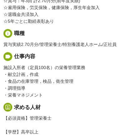
☆賞与：年3回 計2.70月分(前年度実績)
☆雇用保険，労災保険，健康保険，厚生年金加入
☆退職金共済加入
☆5年ごとに勤続表彰あり
info
職種
賞与実績2.70月分/管理栄養士/特別養護老人ホーム/正社員
label
仕事内容
施設入所者（定員100名）の栄養管理業務
・献立計画，作成
・食品の在庫管理，検品，衛生管理
・調理指導
・栄養マネジメント
portrait
求める人材
【必須資格】管理栄養士
【学歴】高卒以上