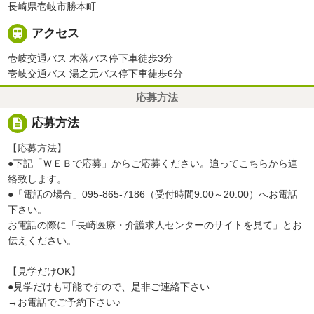
長崎県壱岐市勝本町

アクセス
壱岐交通バス 木落バス停下車徒歩3分
壱岐交通バス 湯之元バス停下車徒歩6分
応募方法
description
応募方法
【応募方法】
●下記「ＷＥＢで応募」からご応募ください。追ってこちらから連
絡致します。
●「電話の場合」095-865-7186（受付時間9:00～20:00）へお電話
下さい。
お電話の際に「長崎医療・介護求人センターのサイトを見て」とお
伝えください。
【見学だけOK】
●見学だけも可能ですので、是非ご連絡下さい
→お電話でご予約下さい♪