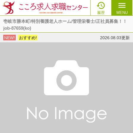

menu
履歴
MENU
壱岐市勝本町/特別養護老人ホーム/管理栄養士/正社員募集！！
job-87659(ko)
NEW!
おすすめ!
2026.08.03更新