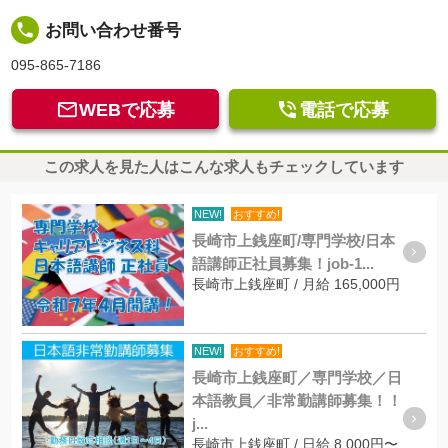
local_phone
お問い合わせ番号
095-865-7186


WEBで応募
電話で応募
この求人を見た人はこんな求人もチェックしています
NEW!
おすすめ!
長崎市上銭座町/専門学校/日本
語講師正社員募集！job-1...
長崎市上銭座町 / 月給 165,000円
NEW!
おすすめ!
長崎市上銭座町／専門学校／日
本語教員／非常勤講師募集！！
j...
長崎市上銭座町 / 日給 8,000円〜