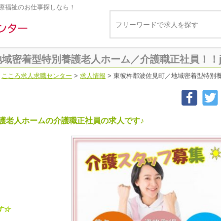
療福祉のお仕事探しなら！
密着型特別養護老人ホーム／介護職正社員！！job-6
こころ求人求職センター
>
求人情報
>
東彼杵郡波佐見町／地域密着型特別養護老
護老人ホームの介護職正社員の求人です♪
す☆