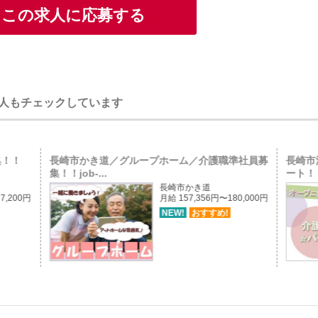
この求人に応募する
人もチェックしています
集！！
長崎市かき道／グループホーム／介護職準社員募
長崎市
集！！job-...
ート！！j
長崎市かき道
7,200円
月給 157,356円〜180,000円
NEW!
おすすめ!