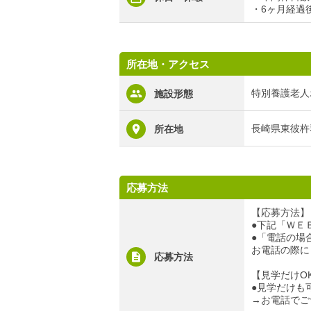
・6ヶ月経過
所在地・アクセス
特別養護老人
施設形態
長崎県東彼杵
所在地
応募方法
【応募方法】
●下記「ＷＥ
●「電話の場合」
お電話の際に
応募方法
【見学だけO
●見学だけも
→お電話でご