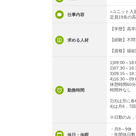
○ユニット入
仕事内容
定員19名の
【学歴】高卒
【経験】不問
求める人材
【資格】福祉
1)09:00～18:
2)07:30～16:
3)09:15～18:
4)16:30～09:
休憩時間60
時間外なし
勤務時間
2)3)は月に
4)は月6，7
※日勤のみ，
・月8～9休
・年間休日数1
休日・休暇