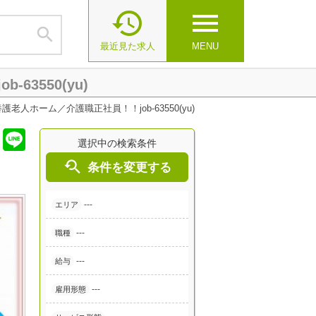

menu

最近見た求人
MENU
3550(yu)
人ホーム／介護職正社員！！job-63550(yu)
選択中の検索条件

条件を変更する
---
エリア
---
職種
---
給与
---
雇用形態