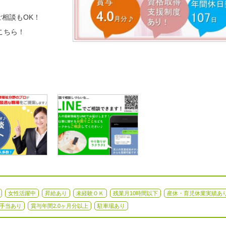
相談もOK！
こちら！
女性活躍中
昇給あり
未経験ＯＫ
残業月10時間以下
産休・育児休業実績あ
手当あり
賞与年間2.0ヶ月分以上
駐車場あり