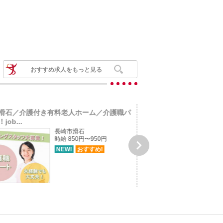
おすすめ求人をもっと見る
滑石／介護付き有料老人ホーム／介護職パ
長崎市葉山／デイサービ
ob...
集!job-2292
長崎市滑石
時給 850円〜950円

NEW!
おすすめ!