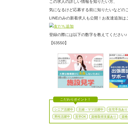
この求人の詳しい情報を知りたい方、
気になるけど応募する前に知りたいなどのご
LINEのみの新着求人も公開！お友達追加は
登録の際には以下の数字を教えてください♪
【63550】
こだわりポイント！
シニア活躍中
主婦・ママ活躍中
住宅手当あり
男性活躍中
見学OK
資格取得支援あり
資格