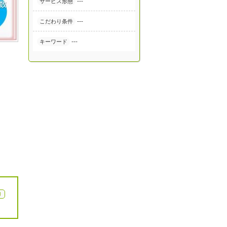
---
サービス形態
---
こだわり条件
---
キーワード
り