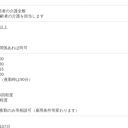
居者の介護全般
高齢者の介護を担当します
以上
関係あれば尚可
00
30
15
00
分（夜勤時は90分）
各6回程度
回程度
夜勤のみ等相談可（雇用条件等変わります）
07日