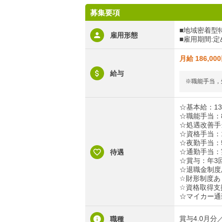
募集要項
■地域密着型
雇用形態
■雇用期間:
月給 186,00
給与
※職能手当，
☆基本給：134
☆職能手当：8,
☆処遇改善手当
☆資格手当：1,
☆夜勤手当：5
☆通勤手当：実
待遇
☆賞与：年3回
☆退職金制度
☆財形制度あ
☆資格取得支
☆マイカー通
賞与4.0月
職種