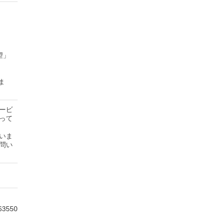
望」
ま
ービ
って
いま
問い
63550