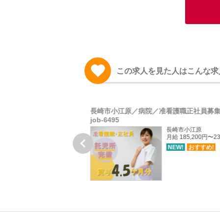
この求人を見た人はこんな求
学校／日本語教員／非常勤
長崎市小江原／病院／准看護職正社員募
job-6495
長崎市上銭座町
長崎市小江原
日給 8,000円〜16,000円
月給 185,200円〜23

（授業1コマ4,000円×担当コ
NEW!
おすすめ!
マ数）
NEW!
おすすめ!