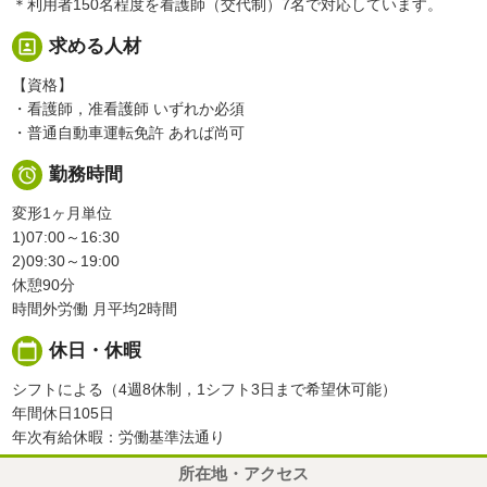
＊利用者150名程度を看護師（交代制）7名で対応しています。
portrait
求める人材
【資格】
・看護師，准看護師 いずれか必須
・普通自動車運転免許 あれば尚可

勤務時間
変形1ヶ月単位
1)07:00～16:30
2)09:30～19:00
休憩90分
時間外労働 月平均2時間
calendar_today
休日・休暇
シフトによる（4週8休制，1シフト3日まで希望休可能）
年間休日105日
年次有給休暇：労働基準法通り
所在地・アクセス