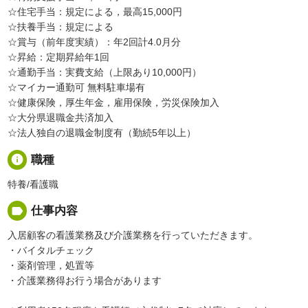
☆住宅手当：規定による，最高15,000円
☆扶養手当：規定による
☆賞与（前年度実績）：年2回計4.0月分
☆昇給：定期昇給年1回
☆通勤手当：実費支給（上限あり10,000円）
☆マイカー通勤可 無料駐車場有
☆健康保険，厚生年金，雇用保険，労災保険加入
☆大分県退職金共済加入
☆法人独自の退職金制度有（勤続5年以上）
info
職種
特養/看護職
label
仕事内容
入居顧客の看護業務及び介護業務を行っていただきます。
・バイタルチェック
・薬剤管理，処置等
・介護業務得お行う場合があります