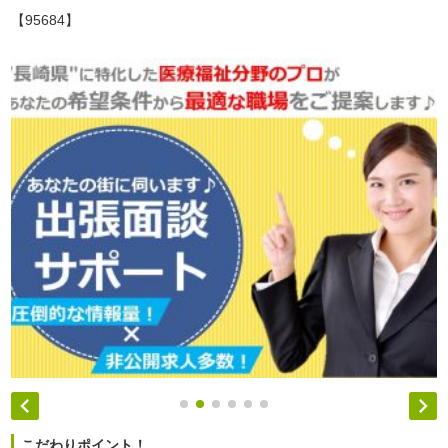
【95684】


こだわりポイント！