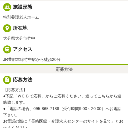
people
施設形態
特別養護老人ホーム
place
所在地
大分県大分市竹中

アクセス
JR豊肥本線竹中駅から徒歩20分
応募方法
description
応募方法
【応募方法】
●下記「ＷＥＢで応募」からご応募ください。追ってこちらから連
絡致します。
●「電話の場合」095-865-7186（受付時間9:00～20:00）へお電話
下さい。
お電話の際に「長崎医療・介護求人センターのサイトを見て」とお
伝えください。