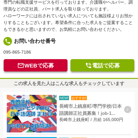
専門の転職支援サービスを行っております。介護職やヘルパー、調
理員などの正社員、パート求人を取り扱っております。
ハローワークには出されていない求人についても施設様よりお預か
りすることもございます。希望条件に合った求人をご提案すること
もできるかと思いますので、お気軽にお問い合わせください。
local_phone
お問い合わせ番号
095-865-7186


WEBで応募
電話で応募
この求人を見た人はこんな求人もチェックしています
NEW!
おすすめ!
長崎市上銭座町/専門学校/日本
語講師正社員募集！job-1...
長崎市上銭座町 / 月給 165,000円