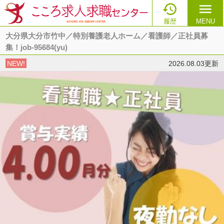

menu
履歴
MENU
大分県大分市竹中／特別養護老人ホーム／看護師／正社員募
集！job-95684(yu)
NEW!
2026.08.03更新