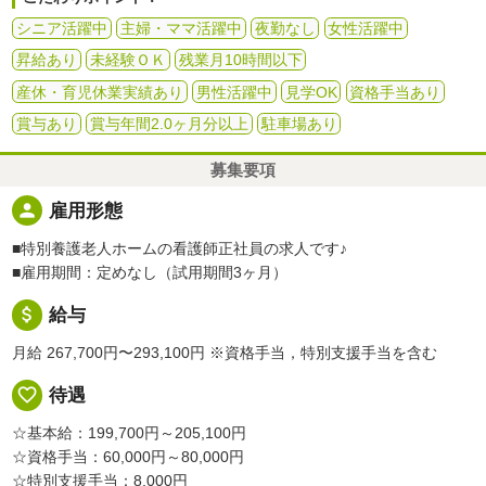
シニア活躍中
主婦・ママ活躍中
夜勤なし
女性活躍中
昇給あり
未経験ＯＫ
残業月10時間以下
産休・育児休業実績あり
男性活躍中
見学OK
資格手当あり
賞与あり
賞与年間2.0ヶ月分以上
駐車場あり
募集要項
person
雇用形態
■特別養護老人ホームの看護師正社員の求人です♪
■雇用期間：定めなし（試用期間3ヶ月）
attach_money
給与
月給 267,700円〜293,100円
※資格手当，特別支援手当を含む
favorite_border
待遇
☆基本給：199,700円～205,100円
☆資格手当：60,000円～80,000円
☆特別支援手当：8,000円