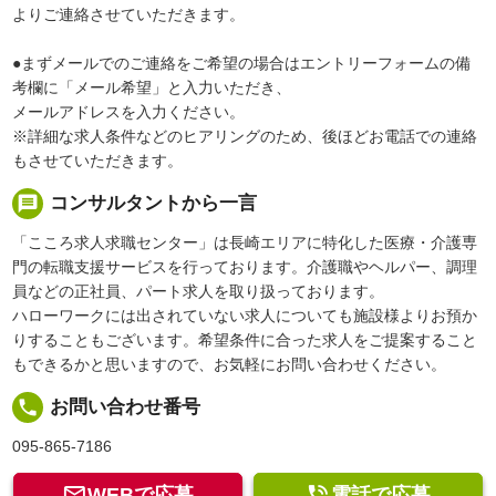
よりご連絡させていただきます。
●まずメールでのご連絡をご希望の場合はエントリーフォームの備
考欄に「メール希望」と入力いただき、
メールアドレスを入力ください。
※詳細な求人条件などのヒアリングのため、後ほどお電話での連絡
もさせていただきます。
message
コンサルタントから一言
「こころ求人求職センター」は長崎エリアに特化した医療・介護専
門の転職支援サービスを行っております。介護職やヘルパー、調理
員などの正社員、パート求人を取り扱っております。
ハローワークには出されていない求人についても施設様よりお預か
りすることもございます。希望条件に合った求人をご提案すること
もできるかと思いますので、お気軽にお問い合わせください。
local_phone
お問い合わせ番号
095-865-7186


WEBで応募
電話で応募