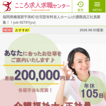

menu
履歴
MENU
福岡県糟屋郡宇美町/住宅型有料老人ホーム/介護職員正社員募
集！！job-92797(yu)
NEW!
おすすめ!
2026.08.03更新