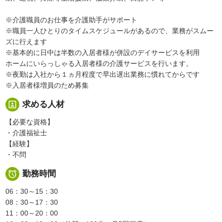
※介護職員のお仕事を介護助手がサポート
※職員一人ひとりのタイムスケジュールがあるので、業務がスムー
ズに行えます
※基本的に日中は半数の入居者様が併設のデイサービスを利用
ホームにいらっしゃる入居者様の介護サービスを行います。
※夜勤は入社から１ヵ月程度で早出遅出業務に慣れてからです
※入居者様増員のため募集
portrait
求める人材
【必要な資格】
・介護福祉士
【経験】
・不問

勤務時間
06：30～15：30
08：30～17：30
11：00～20：00