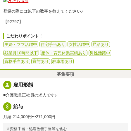
登録の際には以下の数字を教えてください♪
【92797】
こだわりポイント！
主婦・ママ活躍中
住宅手当あり
女性活躍中
昇給あり
残業月10時間以下
産休・育児休業実績あり
男性活躍中
資格手当あり
賞与あり
駐車場あり
募集要項
person
雇用形態
■介護職員正社員の求人です♪
attach_money
給与
月給 214,000円〜271,000円
※資格手当・処遇改善手当等を含む