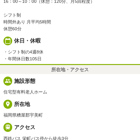
16：00～10：00（休憩：120分、月5回程度）
シフト制
時間外あり 月平均5時間
休憩60分
calendar_today
休日・休暇
・シフト制の4週8休
・年間休日数105日
所在地・アクセス
people
施設形態
住宅型有料老人ホーム
place
所在地
福岡県糟屋郡宇美町

アクセス
西鉄バス 栄町バス停から徒歩3分