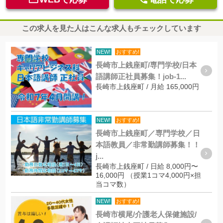
この求人を見た人はこんな求人もチェックしています
NEW!
おすすめ!
長崎市上銭座町/専門学校/日本
語講師正社員募集！job-1...
長崎市上銭座町 / 月給 165,000円
NEW!
おすすめ!
長崎市上銭座町／専門学校／日
本語教員／非常勤講師募集！！
j...
長崎市上銭座町 / 日給 8,000円〜
16,000円 （授業1コマ4,000円×担
当コマ数）
NEW!
おすすめ!
長崎市横尾/介護老人保健施設/