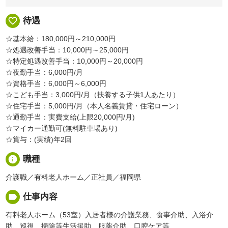
favorite_border
待遇
☆基本給：180,000円～210,000円
☆処遇改善手当：10,000円～25,000円
☆特定処遇改善手当：10,000円～20,000円
☆夜勤手当：6,000円/月
☆資格手当：6,000円～6,000円
☆こども手当：3,000円/月（扶養する子供1人あたり）
☆住宅手当：5,000円/月（本人名義賃貸・住宅ローン）
☆通勤手当：実費支給(上限20,000円/月)
☆マイカー通勤可(無料駐車場あり)
☆賞与：(実績)年2回
info
職種
介護職／有料老人ホーム／正社員／福岡県
label
仕事内容
有料老人ホーム（53室）入居者様の介護業務、食事介助、入浴介
助、巡視、掃除等生活援助、服薬介助、口腔ケア等