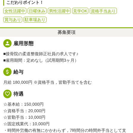
こだわりポイント！
女性活躍中
日曜休み
男性活躍中
見学OK
資格手当あり
賞与あり
駐車場あり
募集要項
person
雇用形態
■接骨院の柔道整復師正社員の求人です♪
■雇用期間：定めなし（試用期間3ヶ月）
attach_money
給与
月給 180,000円
※資格手当，皆勤手当てを含む
favorite_border
待遇
☆基本給：150,000円
☆資格手当：20,000円
☆皆勤手当：10,000円
☆固定残業代：10,000円
・時間外労働の有無にかかわらず，7時間分の時間外手当として支