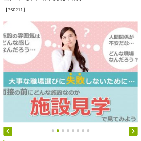
【760211】

