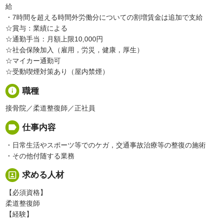
給
・7時間を超える時間外労働分についての割増賃金は追加で支給
☆賞与：業績による
☆通勤手当：月額上限10,000円
☆社会保険加入（雇用，労災，健康，厚生）
☆マイカー通勤可
☆受動喫煙対策あり（屋内禁煙）
info
職種
接骨院／柔道整復師／正社員
label
仕事内容
・日常生活やスポーツ等でのケガ，交通事故治療等の整復の施術
・その他付随する業務
portrait
求める人材
【必須資格】
柔道整復師
【経験】