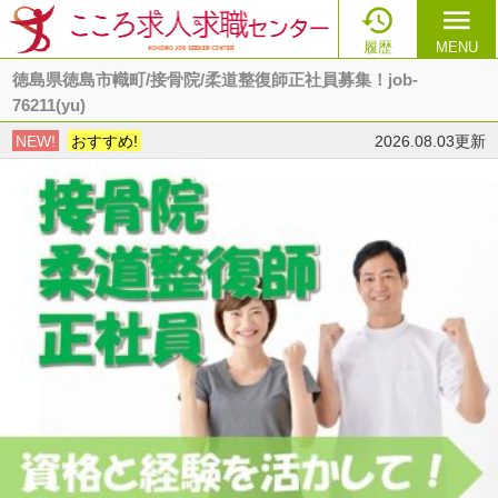

menu
履歴
MENU
徳島県徳島市幟町/接骨院/柔道整復師正社員募集！job-
76211(yu)
NEW!
おすすめ!
2026.08.03更新