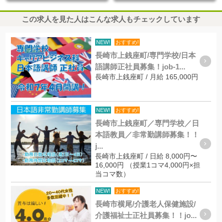
この求人を見た人はこんな求人もチェックしています
NEW!
おすすめ!
長崎市上銭座町/専門学校/日本
語講師正社員募集！job-1...
長崎市上銭座町 / 月給 165,000円
NEW!
おすすめ!
長崎市上銭座町／専門学校／日
本語教員／非常勤講師募集！！
j...
長崎市上銭座町 / 日給 8,000円〜
16,000円 （授業1コマ4,000円×担
当コマ数）
NEW!
おすすめ!
長崎市横尾/介護老人保健施設/
介護福祉士正社員募集！！jo...