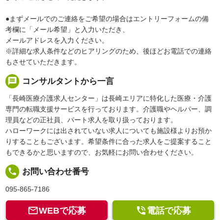
●まずメールでのご連絡をご希望の場合はエントリーフォームの備
考欄に「メール希望」と入力いただき、
メールアドレスを入力ください。
※詳細な求人条件などのヒアリングのため、後ほどお電話での連絡
もさせていただきます。
message
コンサルタントから一言
「長崎医療介護求人センター」は長崎エリアに特化した医療・介護
専門の転職支援サービスを行っております。介護職やヘルパー、調
理員などの正社員、パート求人を取り扱っております。
ハローワークには出されていない求人についても施設様よりお預か
りすることもございます。希望条件に合った求人をご提案すること
もできるかと思いますので、お気軽にお問い合わせください。
local_phone
お問い合わせ番号
095-865-7186


WEBで応募
電話で応募