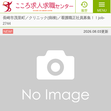

menu
履歴
MENU
長崎市茂里町／クリニック(病棟)／看護職正社員募集！！job-
2744
NEW!
2026.08.03更新