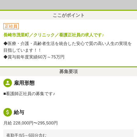
ここがポイント
正社員
長崎市茂里町／クリニック／看護正社員の求人です♪
◆医療・介護・高齢者生活を統合した安心で質の高い人生の実現を
目指しています！！
◆賞与前年度実績60万～75万円
募集要項
person
雇用形態
■看護師正社員の募集です♪
attach_money
給与
月給 228,000円〜295,500円
夜勤手当5～6回分含む