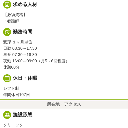
portrait
求める人材
【必須資格】
・看護師

勤務時間
変形 １ヶ月単位
日勤 08:30～17:30
早番 07:30～16:30
夜勤 16:00～09:00（月5～6回程度）
休憩60分
calendar_today
休日・休暇
シフト制
年間休日107日
所在地・アクセス
people
施設形態
クリニック