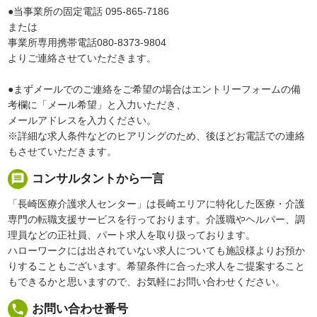
●当事業所の固定電話 095-865-7186
または
事業所専用携帯電話080-8373-9804
よりご連絡させていただきます。
●まずメールでのご連絡をご希望の場合はエントリーフォームの備
考欄に「メール希望」と入力いただき、
メールアドレスを入力ください。
※詳細な求人条件などのヒアリングのため、後ほどお電話での連絡
もさせていただきます。
message
コンサルタントから一言
「長崎医療介護求人センター」は長崎エリアに特化した医療・介護
専門の転職支援サービスを行っております。介護職やヘルパー、調
理員などの正社員、パート求人を取り扱っております。
ハローワークには出されていない求人についても施設様よりお預か
りすることもございます。希望条件に合った求人をご提案すること
もできるかと思いますので、お気軽にお問い合わせください。
local_phone
お問い合わせ番号