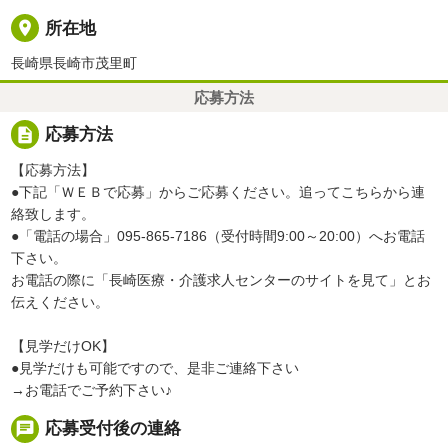
place
所在地
長崎県長崎市茂里町
応募方法
description
応募方法
【応募方法】
●下記「ＷＥＢで応募」からご応募ください。追ってこちらから連
絡致します。
●「電話の場合」095-865-7186（受付時間9:00～20:00）へお電話
下さい。
お電話の際に「長崎医療・介護求人センターのサイトを見て」とお
伝えください。
【見学だけOK】
●見学だけも可能ですので、是非ご連絡下さい
→お電話でご予約下さい♪
chat
応募受付後の連絡