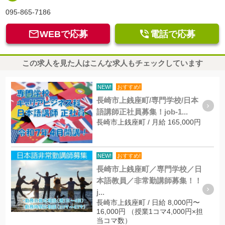
095-865-7186


WEBで応募
電話で応募
この求人を見た人はこんな求人もチェックしています
NEW!
おすすめ!
長崎市上銭座町/専門学校/日本
語講師正社員募集！job-1...
長崎市上銭座町 / 月給 165,000円
NEW!
おすすめ!
長崎市上銭座町／専門学校／日
本語教員／非常勤講師募集！！
j...
長崎市上銭座町 / 日給 8,000円〜
16,000円 （授業1コマ4,000円×担
当コマ数）