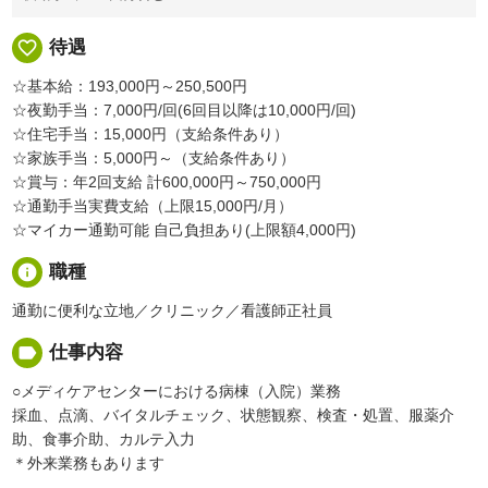
favorite_border
待遇
☆基本給：193,000円～250,500円
☆夜勤手当：7,000円/回(6回目以降は10,000円/回)
☆住宅手当：15,000円（支給条件あり）
☆家族手当：5,000円～（支給条件あり）
☆賞与：年2回支給 計600,000円～750,000円
☆通勤手当実費支給（上限15,000円/月）
☆マイカー通勤可能 自己負担あり(上限額4,000円)
info
職種
通勤に便利な立地／クリニック／看護師正社員
label
仕事内容
○メディケアセンターにおける病棟（入院）業務
採血、点滴、バイタルチェック、状態観察、検査・処置、服薬介
助、食事介助、カルテ入力
＊外来業務もあります