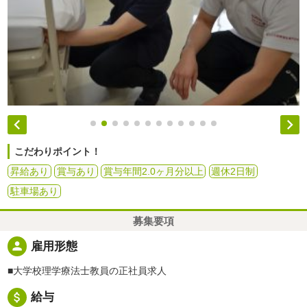


こだわりポイント！
昇給あり
賞与あり
賞与年間2.0ヶ月分以上
週休2日制
駐車場あり
募集要項
person
雇用形態
■大学校理学療法士教員の正社員求人
attach_money
給与