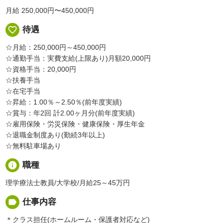
月給 250,000円〜450,000円
favorite_border
待遇
☆月給：250,000円～450,000円
☆通勤手当：実費支給(上限あり)月額20,000円
☆資格手当：20,000円
☆扶養手当
☆在宅手当
☆昇給：1.00％～2.50％(前年度実績)
☆賞与：年2回 計2.00ヶ月分(前年度実績)
☆雇用保険・労災保険・健康保険・厚生年金
☆退職金制度あり(勤続3年以上)
☆無料駐車場あり
info
職種
理学療法士教員/大学校/月給25～45万円
label
仕事内容
＊クラス担任(ホームルーム・保護者対応など)