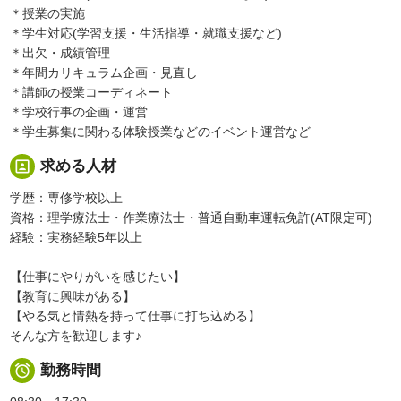
＊授業の実施
＊学生対応(学習支援・生活指導・就職支援など)
＊出欠・成績管理
＊年間カリキュラム企画・見直し
＊講師の授業コーディネート
＊学校行事の企画・運営
＊学生募集に関わる体験授業などのイベント運営など
portrait
求める人材
学歴：専修学校以上
資格：理学療法士・作業療法士・普通自動車運転免許(AT限定可)
経験：実務経験5年以上
【仕事にやりがいを感じたい】
【教育に興味がある】
【やる気と情熱を持って仕事に打ち込める】
そんな方を歓迎します♪

勤務時間