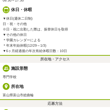
08:30～17:30
calendar_today
休日・休暇
▼休日(週休二日制)
日・祝・その他
※日・祝に出勤した際は、振替休日を取得
▼その他の休日
＊学園カレンダーによる
＊年末年始休暇(12/29～1/3)
▼6ヶ月経過後の年次有給休暇日数：10日
所在地・アクセス
people
施設形態
専門学校
place
所在地
富山県富山市総曲輪
応募方法