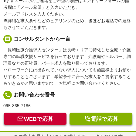
●まずメールでのご連絡をご希望の場合はエントリーフォームの備
考欄に「メール希望」と入力いただき、
メールアドレスを入力ください。
※詳細な求人条件などのヒアリングのため、後ほどお電話での連絡
もさせていただきます。
message
コンサルタントから一言
「長崎医療介護求人センター」は長崎エリアに特化した医療・介護
専門の転職支援サービスを行っております。介護職やヘルパー、調
理員などの正社員、パート求人を取り扱っております。
ハローワークには出されていない求人についても施設様よりお預か
りすることもございます。希望条件に合った求人をご提案すること
もできるかと思いますので、お気軽にお問い合わせください。
local_phone
お問い合わせ番号
095-865-7186


WEBで応募
電話で応募