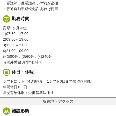
・看護師，准看護師 いずれか必須
・普通自動車運転免許 あれば尚可

勤務時間
変形1ヶ月単位
1)07:30～17:00
2)09:30～19:00
3)12:30～21:30
4)21:00～09:00
休憩90分，(3)60分，(4)240分
時間外労働 月平均1時間
calendar_today
休日・休暇
シフトによる（4週8休制，1シフト3日まで希望休可能）
年間休日105日
年次有給休暇：労働基準法通り
所在地・アクセス
people
施設形態