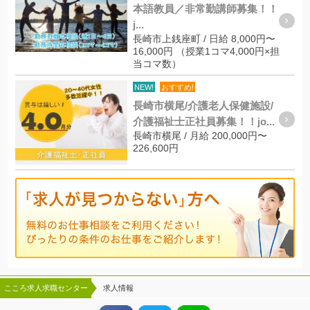
本語教員／非常勤講師募集！！
j...
長崎市上銭座町 / 日給 8,000円〜
16,000円 （授業1コマ4,000円×担
当コマ数）
NEW!
おすすめ!
長崎市横尾/介護老人保健施設/
介護福祉士正社員募集！！jo...
長崎市横尾 / 月給 200,000円〜
226,600円
こころ求人求職センター
求人情報