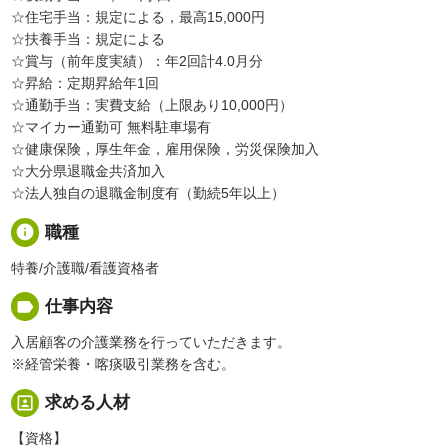
☆住宅手当：規定による，最高15,000円
☆扶養手当：規定による
☆賞与（前年度実績）：年2回計4.0月分
☆昇給：定期昇給年1回
☆通勤手当：実費支給（上限あり10,000円）
☆マイカー通勤可 無料駐車場有
☆健康保険，厚生年金，雇用保険，労災保険加入
☆大分県退職金共済加入
☆法人独自の退職金制度有（勤続5年以上）
info
職種
特養/介護職/看護資格者
label
仕事内容
入居顧客の介護業務を行っていただきます。
※経管栄養・喀痰吸引業務を含む。
portrait
求める人材
【資格】