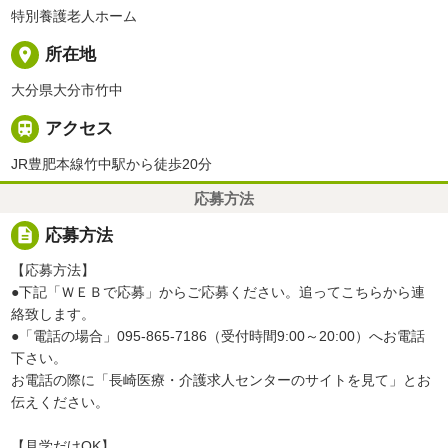
特別養護老人ホーム
place
所在地
大分県大分市竹中

アクセス
JR豊肥本線竹中駅から徒歩20分
応募方法
description
応募方法
【応募方法】
●下記「ＷＥＢで応募」からご応募ください。追ってこちらから連
絡致します。
●「電話の場合」095-865-7186（受付時間9:00～20:00）へお電話
下さい。
お電話の際に「長崎医療・介護求人センターのサイトを見て」とお
伝えください。
【見学だけOK】