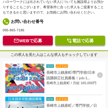
ハローワークには出されていない求人についても施設様よりお預か
りすることもございます。希望条件に合った求人をご提案すること
もできるかと思いますので、お気軽にお問い合わせください。
local_phone
お問い合わせ番号
095-865-7186


WEBで応募
電話で応募
この求人を見た人はこんな求人もチェックしています
NEW!
おすすめ!
長崎市上銭座町/専門学校/日本
語講師正社員募集！job-1...
長崎市上銭座町 / 月給 165,000円
NEW!
おすすめ!
長崎市上銭座町／専門学校／日