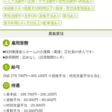
シニア活躍中
主婦・ママ活躍中
女性活躍中
昇給あり
未経験ＯＫ
残業月10時間以下
産休・育児休業実績あり
男性活躍中
見学OK
資格手当あり
賞与あり
賞与年間2.0ヶ月分以上
駐車場あり
募集要項
person
雇用形態
■特別養護老人ホームの介護職（看護）正社員の求人です♪
■雇用期間：定めなし（試用期間3ヶ月）
attach_money
給与
月給 279,700円〜305,100円
※資格手当，特別支援手当を含む
favorite_border
待遇
☆基本給：199,700円～205,100円
☆資格手当：60,000円～80,000円
☆特別支援手当：20,000円
☆夜勤手当：10,000円/回