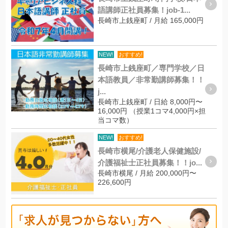
語講師正社員募集！job-1...
長崎市上銭座町 / 月給 165,000円
NEW!
おすすめ!
長崎市上銭座町／専門学校／日
本語教員／非常勤講師募集！！
j...
長崎市上銭座町 / 日給 8,000円〜
16,000円 （授業1コマ4,000円×担
当コマ数）
NEW!
おすすめ!
長崎市横尾/介護老人保健施設/
介護福祉士正社員募集！！jo...
長崎市横尾 / 月給 200,000円〜
226,600円