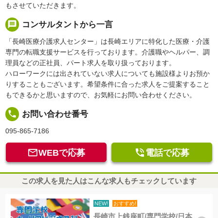
もさせていただきます。
message
コンサルタントから一言
「長崎医療介護求人センター」は長崎エリアに特化した医療・介護
専門の転職支援サービスを行っております。介護職やヘルパー、調
理員などの正社員、パート求人を取り扱っております。
ハローワークには出されていない求人についても施設様よりお預か
りすることもございます。希望条件に合った求人をご提案すること
もできるかと思いますので、お気軽にお問い合わせください。
local_phone
お問い合わせ番号
095-865-7186


WEBで応募
電話で応募
この求人を見た人はこんな求人もチェックしています
NEW!
おすすめ!
長崎市上銭座町/専門学校/日本