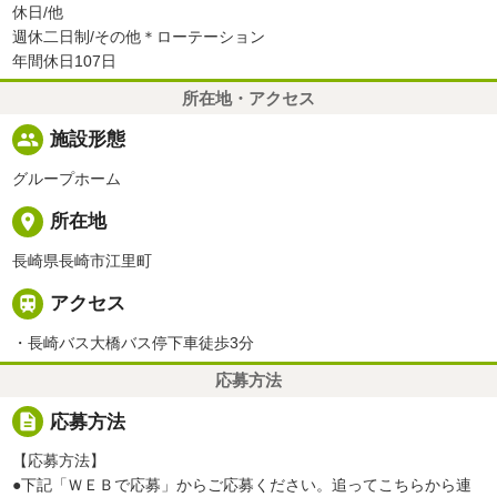
休日/他
週休二日制/その他＊ローテーション
年間休日107日
所在地・アクセス
people
施設形態
グループホーム
place
所在地
長崎県長崎市江里町

アクセス
・長崎バス大橋バス停下車徒歩3分
応募方法
description
応募方法
【応募方法】
●下記「ＷＥＢで応募」からご応募ください。追ってこちらから連