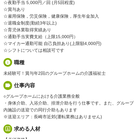
☆夜勤手当 5,000円／回 (月5回程度)
☆賞与あり
☆雇用保険，労災保険，健康保険，厚生年金加入
☆退職金制度(勤続3年以上)
☆育児休業取得実績あり
☆通勤手当実費支給（上限15,000円）
☆マイカー通勤可能 自己負担あり(上限額4,000円)
☆シフトについては相談可です
info
職種
未経験可！賞与年2回のグループホームの介護福祉士
label
仕事内容
○グループホームにおける介護業務全般
・身体介助、入浴介助、排泄介助を行う仕事です。また、グループ
内施設の送迎での同行介助もあります
※送迎エリア：長崎市近郊(運転業務はありません)
portrait
求める人材