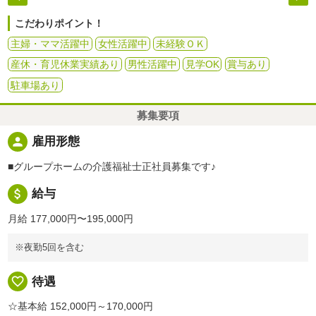
こだわりポイント！
主婦・ママ活躍中
女性活躍中
未経験ＯＫ
産休・育児休業実績あり
男性活躍中
見学OK
賞与あり
駐車場あり
募集要項
person
雇用形態
■グループホームの介護福祉士正社員募集です♪
attach_money
給与
月給 177,000円〜195,000円
※夜勤5回を含む
favorite_border
待遇
☆基本給 152,000円～170,000円