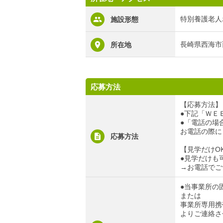
特別養護老人
施設形態
長崎県西海市
所在地
応募方法
【応募方法】
●下記「ＷＥ
●「電話の場合」
お電話の際に
応募方法
【見学だけO
●見学だけも
→お電話でご
●当事業所の固定
または
事業所専用携帯電
よりご連絡さ