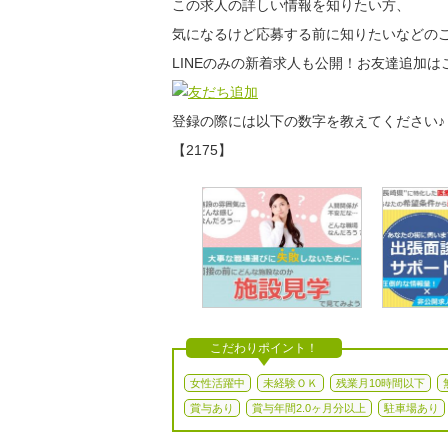
この求人の詳しい情報を知りたい方、
気になるけど応募する前に知りたいなどのご
LINEのみの新着求人も公開！お友達追加は
登録の際には以下の数字を教えてください♪
【2175】
こだわりポイント！
女性活躍中
未経験ＯＫ
残業月10時間以下
賞与あり
賞与年間2.0ヶ月分以上
駐車場あり