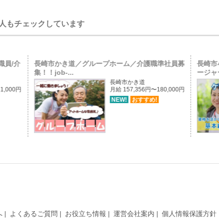
人もチェックしています
職員/介
長崎市かき道／グループホーム／介護職準社員募
長崎市
集！！job-...
ージャー
長崎市かき道
1,000円
月給 157,356円〜180,000円
NEW!
おすすめ!
へ
よくあるご質問
お役立ち情報
運営会社案内
個人情報保護方針