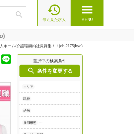

menu

最近見た求人
MENU
o)
ーム/介護職契約社員募集！！job-2175(kyo)
選択中の検索条件

条件を変更する
---
エリア
---
職種
---
給与
---
雇用形態