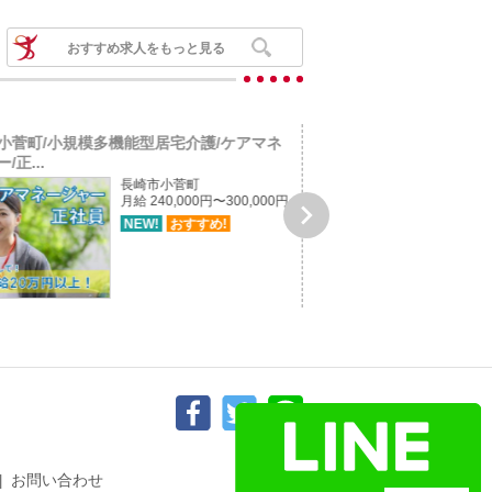
おすすめ求人をもっと見る
小菅町/小規模多機能型居宅介護/ケアマネ
長崎市上銭座町/介護付き
/正...
祉士（正社員...
長崎市小菅町
月給 240,000円〜300,000円

NEW!
おすすめ!
お問い合わせ