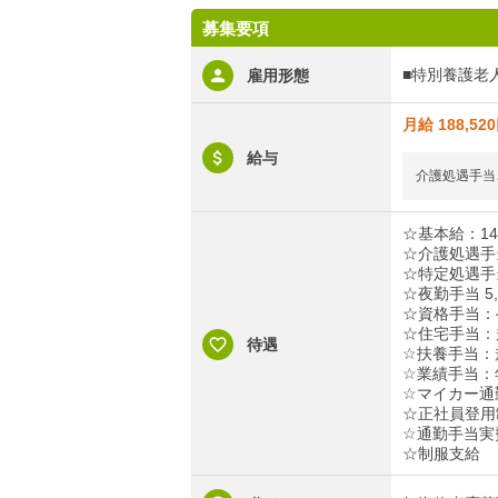
募集要項
■特別養護老
雇用形態
月給 188,52
給与
介護処遇手当
☆基本給：145
☆介護処遇手当
☆特定処遇手当
☆夜勤手当 5,
☆資格手当：ヘ
☆住宅手当：
待遇
☆扶養手当：
☆業績手当：年
☆マイカー通
☆正社員登用
☆通勤手当実費
☆制服支給