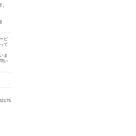
望」
ま
ービ
って
いま
問い
02175