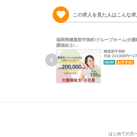
この求人を見た人はこんな求
准看護職正社員募集！！
福岡県糟屋郡宇美町/グループホーム/介護
護福祉士/...
長崎市小江原
糟屋郡宇美町
月給 185,200円〜237,200円
月給 214,000円〜27

NEW!
おすすめ!
NEW!
おすすめ!
はじめての方