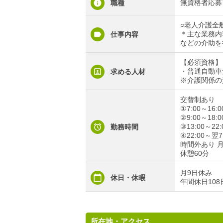
無資格者応募
職種
○老人介護全
＊主な業務内
仕事内容
などの介助を
【必須資格】
・普通自動車
求める人材
※介護関係の
交替制あり
①7:00～16:0
②9:00～18:0
③13:00～22:
勤務時間
④22:00～翌
時間外あり 
休憩60分
月9日休み
休日・休暇
年間休日108
所在地・アクセス