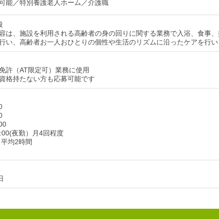
可能／特別養護老人ホーム／介護職
般
容は、施設を利用される高齢者の身の回りに関する業務で入浴、食事、
行い、高齢者お一人おひとりの個性や生活のリズムに沿ったケアを行い
免許（AT限定可）業務に使用
資格持たない方も応募可能です
0
0
00
7:00(夜勤）月4回程度
月平均2時間
日