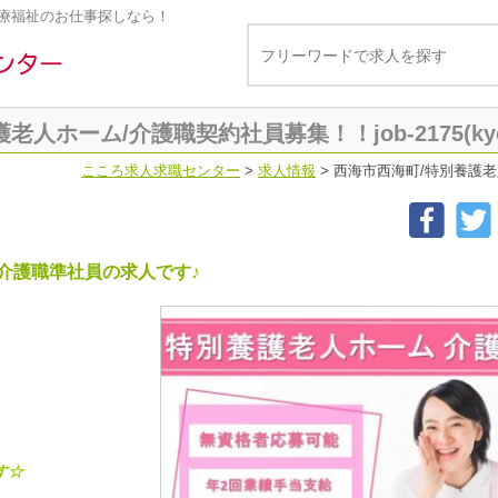
療福祉のお仕事探しなら！
人ホーム/介護職契約社員募集！！job-2175(ky
こころ求人求職センター
>
求人情報
>
西海市西海町/特別養護老人ホ
介護職準社員の求人です♪
す☆