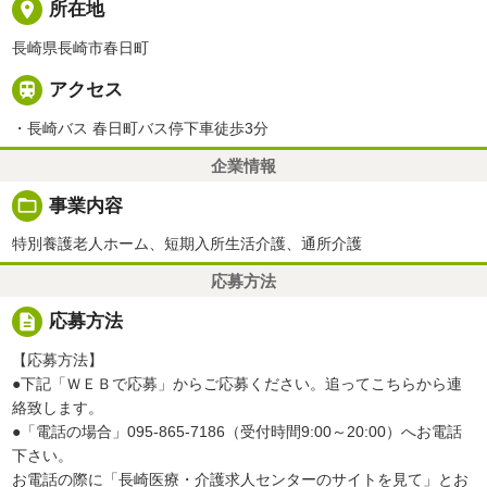
place
所在地
長崎県長崎市春日町

アクセス
・長崎バス 春日町バス停下車徒歩3分
企業情報
folder_open
事業内容
特別養護老人ホーム、短期入所生活介護、通所介護
応募方法
description
応募方法
【応募方法】
●下記「ＷＥＢで応募」からご応募ください。追ってこちらから連
絡致します。
●「電話の場合」095-865-7186（受付時間9:00～20:00）へお電話
下さい。
お電話の際に「長崎医療・介護求人センターのサイトを見て」とお