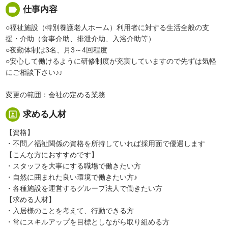
label
仕事内容
○福祉施設（特別養護老人ホーム）利用者に対する生活全般の支
援・介助（食事介助、排泄介助、入浴介助等）
○夜勤体制は3名、月3～4回程度
○安心して働けるように研修制度が充実していますので先ずは気軽
にご相談下さい♪♪
変更の範囲：会社の定める業務
portrait
求める人材
【資格】
・不問／福祉関係の資格を所持していれば採用面で優遇します
【こんな方におすすめです】
・スタッフを大事にする職場で働きたい方
・自然に囲まれた良い環境で働きたい方♪
・各種施設を運営するグループ法人で働きたい方
【求める人材】
・入居様のことを考えて、行動できる方
・常にスキルアップを目標としながら取り組める方