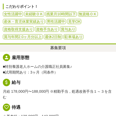
こだわりポイント！
女性活躍中
未経験ＯＫ
残業月10時間以下
無資格ＯＫ
産休・育児休業実績あり
男性活躍中
見学OK
資格取得支援あり
資格手当あり
賞与あり
賞与年間2.0ヶ月分以上
週休2日制
駐車場あり
募集要項
person
雇用形態
■特別養護老人ホームの介護職正社員募集♪
■試用期間あり：3ヶ月（同条件）
attach_money
給与
月給 178,000円〜188,000円
※精勤手当，処遇改善手当１～３を含
む
favorite_border
待遇