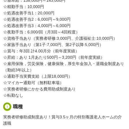
☆基本給：138,000円～143,000円
☆精勤手当：10,000円
☆処遇改善手当1：20,000円
☆処遇改善手当2：6,000円～9,000円
☆処遇改善手当3：4,000円～6,000円
☆夜勤手当：6,000/回（月3回～4回程度）
☆資格手当あり（実務者研修:3,000円、介護福祉士:10,000円）
☆家族手当あり（第1子:7,000円、第2子以降:5,000円）
☆賞与：年3回 計4.00月分（前年度実績）
☆昇給：あり 1月あたり500円～3,200円（前年度実績）
☆雇用保険，労災保険，健康保険，厚生年金加入・退職金制度あり
（勤続3年以上）
☆通勤手当実費支給（上限18,000円）
☆マイカー通勤可（無料駐車場）
☆実務者研修にかかる費用助成制度あり
☆転勤なし
info
職種
実務者研修助成制度あり！賞与3.5ヶ月の特別養護老人ホームの介
護職