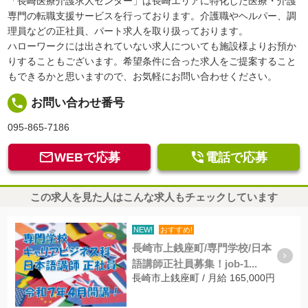
「長崎医療介護求人センター」は長崎エリアに特化した医療・介護
専門の転職支援サービスを行っております。介護職やヘルパー、調
理員などの正社員、パート求人を取り扱っております。
ハローワークには出されていない求人についても施設様よりお預か
りすることもございます。希望条件に合った求人をご提案すること
もできるかと思いますので、お気軽にお問い合わせください。
local_phone
お問い合わせ番号
095-865-7186


WEBで応募
電話で応募
この求人を見た人はこんな求人もチェックしています
NEW!
おすすめ!
長崎市上銭座町/専門学校/日本
語講師正社員募集！job-1...
長崎市上銭座町 / 月給 165,000円