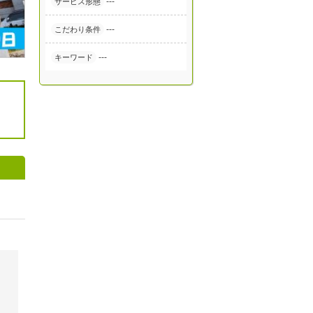
---
サービス形態
---
こだわり条件
---
キーワード