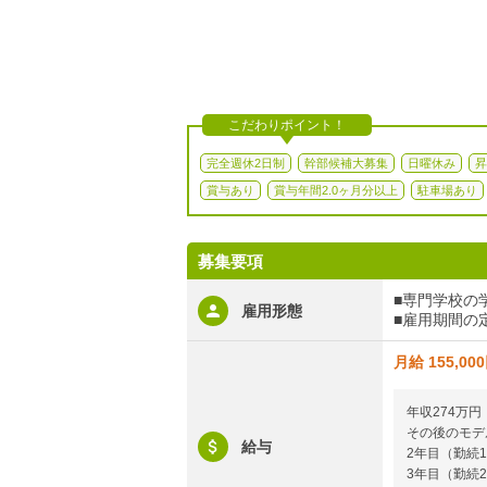
こだわりポイント！
完全週休2日制
幹部候補大募集
日曜休み
昇
賞与あり
賞与年間2.0ヶ月分以上
駐車場あり
募集要項
■専門学校の
雇用形態
■雇用期間の
月給 155,00
年収274万円
その後のモデ
給与
2年目（勤続1
3年目（勤続2