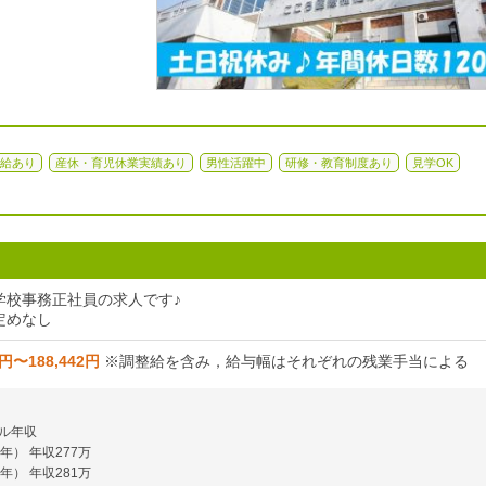
給あり
産休・育児休業実績あり
男性活躍中
研修・教育制度あり
見学OK
学校事務正社員の求人です♪
定めなし
0円〜188,442円
※調整給を含み，給与幅はそれぞれの残業手当による
ル年収
年） 年収277万
年） 年収281万