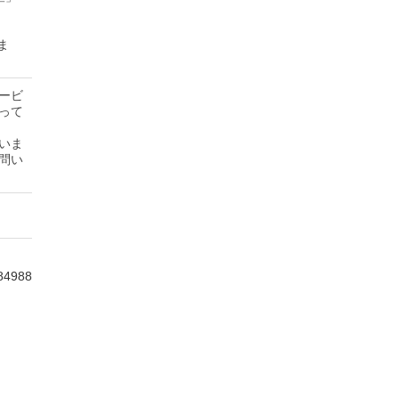
ま
ービ
って
いま
問い
84988