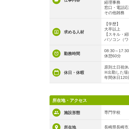
仕事内容
経理事務
窓口・電話応
その他雑務
【学歴】
大卒以上
求める人材
【スキル・経
パソコン（ワ
08:30～17:30
勤務時間
休憩60分
原則土日祝休
※出勤した場
休日・休暇
年間休日120
所在地・アクセス
専門学校
施設形態
長崎県長崎市
所在地