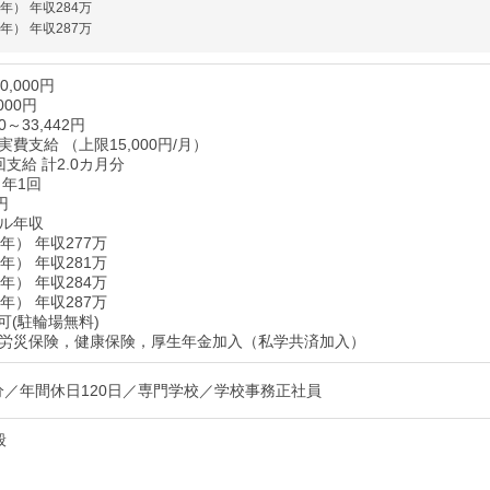
年） 年収284万
年） 年収287万
,000円
000円
～33,442円
費支給 （上限15,000円/月）
支給 計2.0カ月分
 年1回
円
ル年収
年） 年収277万
年） 年収281万
年） 年収284万
年） 年収287万
可(駐輪場無料)
労災保険，健康保険，厚生年金加入（私学共済加入）
月分／年間休日120日／専門学校／学校事務正社員
般