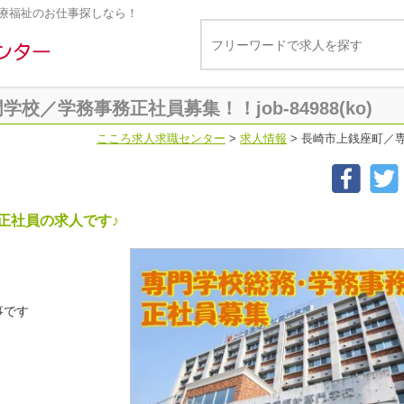
療福祉のお仕事探しなら！
校／学務事務正社員募集！！job-84988(ko)
こころ求人求職センター
>
求人情報
>
長崎市上銭座町／専門
正社員の求人です♪
事です