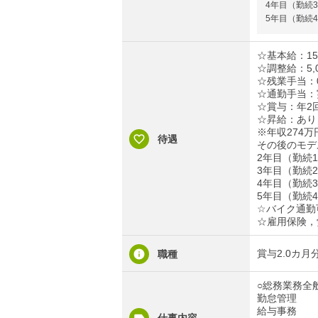
4年目（勤続3
5年目（勤続4
☆基本給：150
☆調整給：5,
☆残業手当：0
☆通勤手当：実
☆賞与：年2回
☆昇給：あり
※年収274万
待遇
その後のモデ
2年目（勤続1
3年目（勤続2
4年目（勤続3
5年目（勤続4
☆バイク通勤
☆雇用保険，
賞与2.0カ
職種
○総務業務全
勤怠管理
給与事務