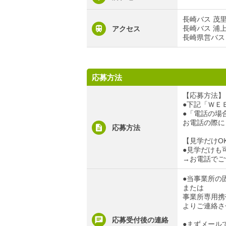
長崎バス 茂
長崎バス 浦
アクセス
長崎県営バス
応募方法
【応募方法】
●下記「ＷＥ
●「電話の場合」
お電話の際に
応募方法
【見学だけO
●見学だけも
→お電話でご
●当事業所の固定
または
事業所専用携帯電
よりご連絡さ
応募受付後の連絡
●まずメール