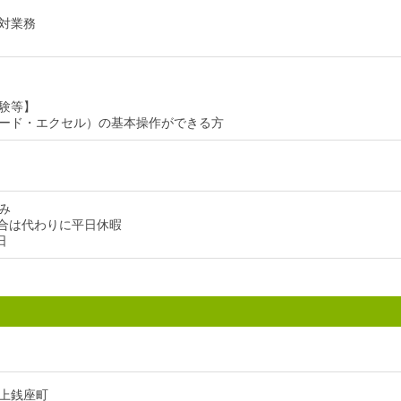
対業務
験等】
ード・エクセル）の基本操作ができる方
み
合は代わりに平日休暇
日
上銭座町