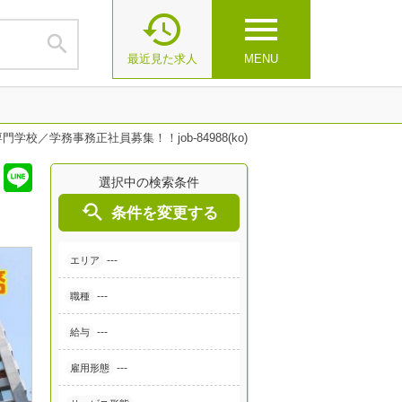

menu

最近見た求人
MENU
学校／学務事務正社員募集！！job-84988(ko)
選択中の検索条件

条件を変更する
---
エリア
---
職種
---
給与
---
雇用形態