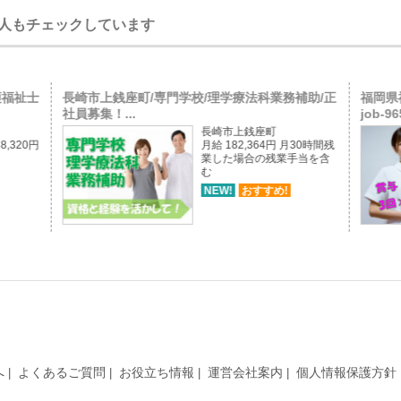
人もチェックしています
護福祉士
長崎市上銭座町/専門学校/理学療法科業務補助/正
福岡県
社員募集！...
job-96
長崎市上銭座町
8,320円
月給 182,364円 月30時間残
業した場合の残業手当を含
む
NEW!
おすすめ!
へ
よくあるご質問
お役立ち情報
運営会社案内
個人情報保護方針