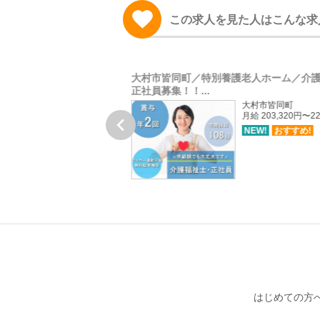
この求人を見た人はこんな求
ービス/理学療法士正社員
大村市皆同町／特別養護老人ホーム／介
正社員募集！！...
島原市
大村市皆同町
月給 203,000円〜233,000円
月給 203,320円〜22

NEW!
おすすめ!
NEW!
おすすめ!
はじめての方