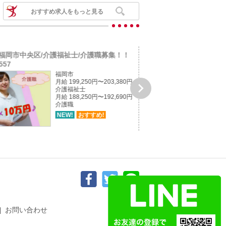
おすすめ求人をもっと見る
福岡市中央区/介護福祉士/介護職募集！！
長崎市横尾/介護老人保健
557
募集！！jo...
福岡市
月給 199,250円〜203,380円

介護福祉士
月給 188,250円〜192,690円
介護職
NEW!
おすすめ!
お問い合わせ