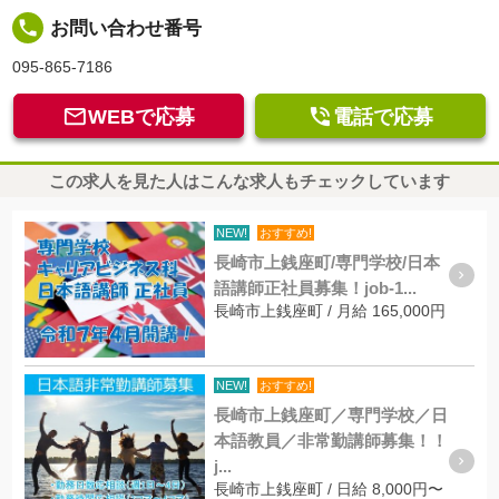
local_phone
お問い合わせ番号
095-865-7186


WEBで応募
電話で応募
この求人を見た人はこんな求人もチェックしています
NEW!
おすすめ!
長崎市上銭座町/専門学校/日本
語講師正社員募集！job-1...
長崎市上銭座町 / 月給 165,000円
NEW!
おすすめ!
長崎市上銭座町／専門学校／日
本語教員／非常勤講師募集！！
j...
長崎市上銭座町 / 日給 8,000円〜