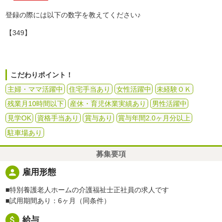
登録の際には以下の数字を教えてください♪
【349】
こだわりポイント！
主婦・ママ活躍中
住宅手当あり
女性活躍中
未経験ＯＫ
残業月10時間以下
産休・育児休業実績あり
男性活躍中
見学OK
資格手当あり
賞与あり
賞与年間2.0ヶ月分以上
駐車場あり
募集要項
person
雇用形態
■特別養護老人ホームの介護福祉士正社員の求人です
■試用期間あり：6ヶ月（同条件）
attach_money
給与