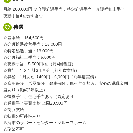
月給 209,600円
※介護処遇手当，特定処遇手当，介護福祉士手当，
夜勤手当4回分を含む
favorite_border
待遇
☆基本給：154,600円
☆介護処遇改善手当：15,000円
☆特定処遇手当：13,000円
☆介護福祉士手当：5,000円
☆夜勤手当：5,500円/回（月4回程度）
☆賞与：年2回 計3.1月分（前年度実績）
☆昇給：1月あたり400円～6,900円（前年度実績）
☆雇用保険，労災保険，健康保険，厚生年金加入。安心の退職金制
度あり（勤続3年以上）
☆扶養手当、住宅手当あり（既定あり）
☆通勤手当実費支給 上限20,900円
☆制服支給
☆転勤の可能性あり
西海市のサポートセンター・グループホーム
☆副業不可