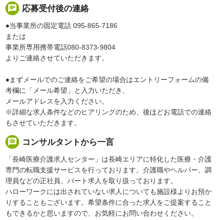
chat
応募受付後の連絡
●当事業所の固定電話 095-865-7186
または
事業所専用携帯電話080-8373-9804
よりご連絡させていただきます。
●まずメールでのご連絡をご希望の場合はエントリーフォームの備
考欄に「メール希望」と入力いただき、
メールアドレスを入力ください。
※詳細な求人条件などのヒアリングのため、後ほどお電話での連絡
もさせていただきます。
message
コンサルタントから一言
「長崎医療介護求人センター」は長崎エリアに特化した医療・介護
専門の転職支援サービスを行っております。介護職やヘルパー、調
理員などの正社員、パート求人を取り扱っております。
ハローワークには出されていない求人についても施設様よりお預か
りすることもございます。希望条件に合った求人をご提案すること
もできるかと思いますので、お気軽にお問い合わせください。