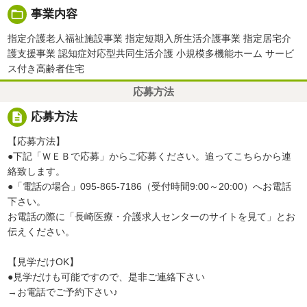
folder_open
事業内容
指定介護老人福祉施設事業 指定短期入所生活介護事業 指定居宅介
護支援事業 認知症対応型共同生活介護 小規模多機能ホーム サービ
ス付き高齢者住宅
応募方法
description
応募方法
【応募方法】
●下記「ＷＥＢで応募」からご応募ください。追ってこちらから連
絡致します。
●「電話の場合」095-865-7186（受付時間9:00～20:00）へお電話
下さい。
お電話の際に「長崎医療・介護求人センターのサイトを見て」とお
伝えください。
【見学だけOK】
●見学だけも可能ですので、是非ご連絡下さい
→お電話でご予約下さい♪