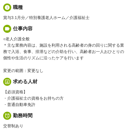
info
職種
賞与3.1月分／特別養護老人ホーム／介護福祉士
label
仕事内容
○老人介護全般
＊主な業務内容は、施設を利用される高齢者の身の回りに関する業
務で入浴、食事、排泄などの介助を行い、高齢者お一人おひとりの
個性や生活のリズムに沿ったケアを行います
変更の範囲：変更なし
portrait
求める人材
【必須資格】
・介護福祉士の資格をお持ちの方
・普通自動車免許

勤務時間
交替制あり