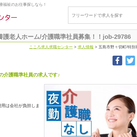
療福祉のお仕事探しなら！
護老人ホーム/介護職準社員募集！！job-29786
こころ求人求職センター
>
求人情報
>
五島市野々切町/特別養
の介護職準社員の求人です♪
費用は会社が負担しま