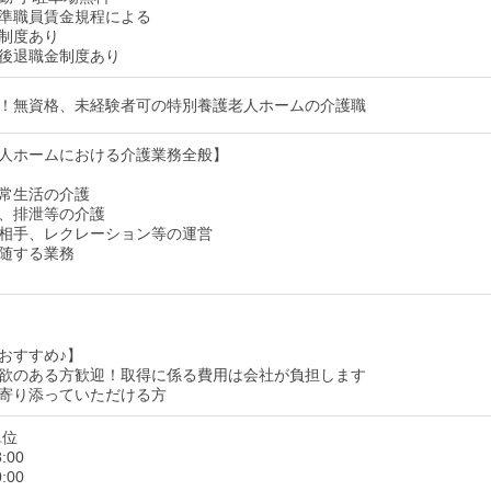
準職員賃金規程による
制度あり
後退職金制度あり
！無資格、未経験者可の特別養護老人ホームの介護職
人ホームにおける介護業務全般】
常生活の介護
、排泄等の介護
相手、レクレーション等の運営
随する業務
おすすめ♪】
欲のある方歓迎！取得に係る費用は会社が負担します
寄り添っていただける方
単位
:00
:00