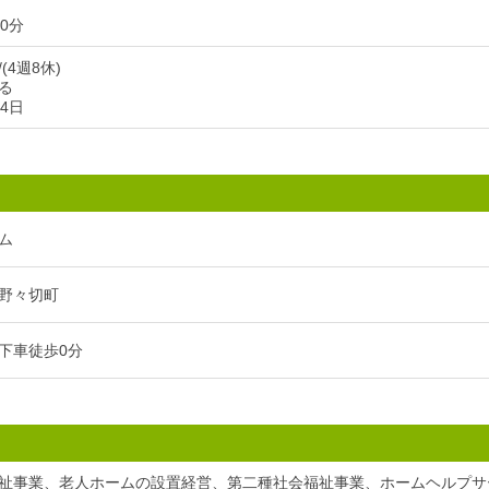
0分
(4週8休)
る
4日
ム
野々切町
下車徒歩0分
祉事業、老人ホームの設置経営、第二種社会福祉事業、ホームヘルプサ