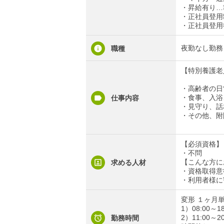
・昇給有り…
・正社員登用
・正社員登用
夜勤なし勤務
職種
【特別養護老
・高齢者の日
・食事、入浴
仕事内容
・見守り、話
・その他、附
【必須資格】
・不問
【こんな方に
求める人材
・資格取得意
・利用者様に
変形 １ヶ月
1）08:00～18
2）11:00～20
勤務時間