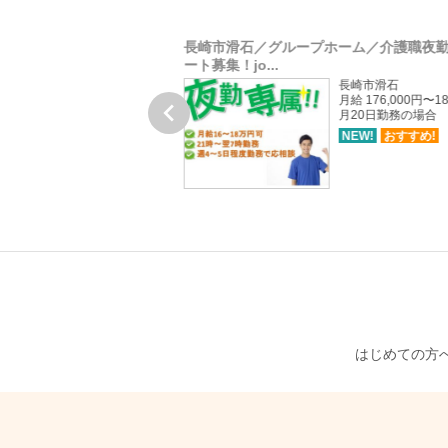
等学校/社会科教員契約社
長崎市滑石／グループホーム／介護職夜
ート募集！jo...
長崎市愛宕町
長崎市滑石
月給 170,000円〜290,000円
月給 176,000円〜18

月20日勤務の場合
NEW!
おすすめ!
NEW!
おすすめ!
はじめての方