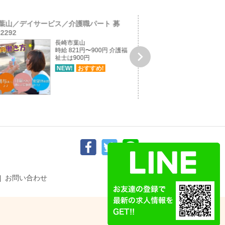
葉山／デイサービス／介護職パート 募
長崎市上銭座町/専門学校
-2292
集！job-1...
長崎市葉山
時給 821円〜900円 介護福

祉士は900円
NEW!
おすすめ!
お問い合わせ