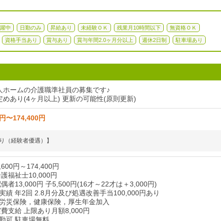
躍中
日勤のみ
昇給あり
未経験ＯＫ
残業月10時間以下
無資格ＯＫ
資格手当あり
賞与あり
賞与年間2.0ヶ月分以上
週休2日制
駐車場あり
人ホームの介護職準社員の募集です♪
めあり(4ヶ月以上) 更新の可能性(原則更新)
0円〜174,400円
り（経験者優遇）】
600円～174,400円
護福祉士10,000円
者13,000円 子5,500円(16才～22才は＋3,000円)
績 年2回 2.8月分及び処遇改善手当100,000円あり
労災保険，健康保険，厚生年金加入
費支給 上限あり月額8,000円
勤可 駐車場無料