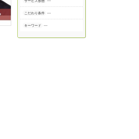
---
サービス形態
---
こだわり条件
---
キーワード