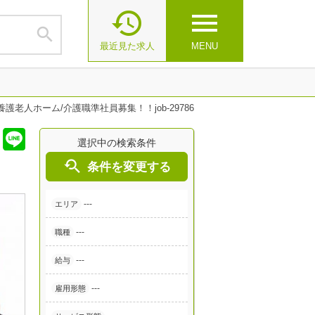

menu

最近見た求人
MENU
護老人ホーム/介護職準社員募集！！job-29786
選択中の検索条件

条件を変更する
---
エリア
---
職種
---
給与
---
雇用形態