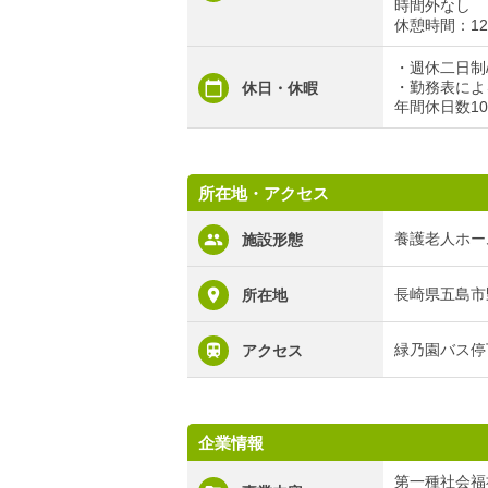
時間外なし
休憩時間：12
・週休二日制/
・勤務表によ
休日・休暇
年間休日数10
所在地・アクセス
養護老人ホー
施設形態
長崎県五島市
所在地
緑乃園バス停
アクセス
企業情報
第一種社会福