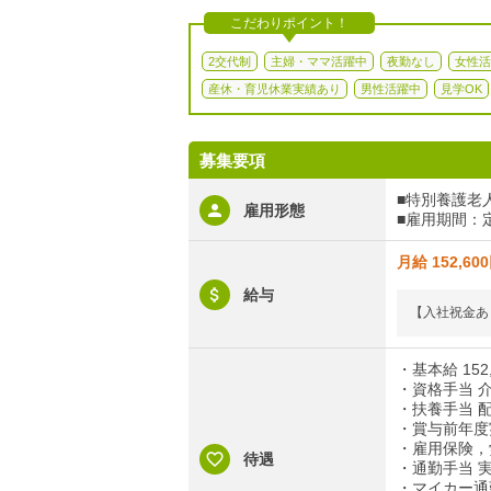
こだわりポイント！
2交代制
主婦・ママ活躍中
夜勤なし
女性活
産休・育児休業実績あり
男性活躍中
見学OK
募集要項
■特別養護老
雇用形態
■雇用期間：定
月給 152,60
給与
【入社祝金あ
・基本給 152,
・資格手当 介
・扶養手当 配偶
・賞与前年度実
・雇用保険，
待遇
・通勤手当 実
・マイカー通