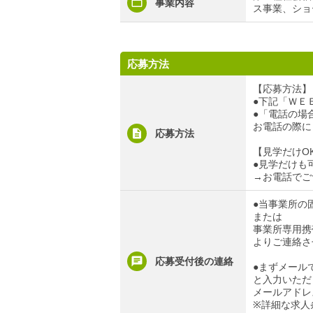
事業内容
ス事業、ショ
応募方法
【応募方法】
●下記「ＷＥ
●「電話の場合」
お電話の際に
応募方法
【見学だけO
●見学だけも
→お電話でご
●当事業所の固定
または
事業所専用携帯電
よりご連絡さ
応募受付後の連絡
●まずメール
と入力いただ
メールアドレ
※詳細な求人