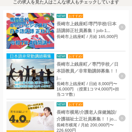
この求人を見た人はこんな求人もチェックしています
NEW!
おすすめ!
長崎市上銭座町/専門学校/日本
語講師正社員募集！job-1...
長崎市上銭座町 / 月給 165,000円
NEW!
おすすめ!
長崎市上銭座町／専門学校／日
本語教員／非常勤講師募集！！
j...
長崎市上銭座町 / 日給 8,000円〜
16,000円 （授業1コマ4,000円×担
当コマ数）
NEW!
おすすめ!
長崎市横尾/介護老人保健施設/
介護福祉士正社員募集！！jo...
長崎市横尾 / 月給 200,000円〜
226,600円