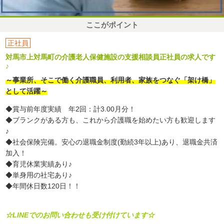
ここがポイント
正社員
対馬市上対馬町の介護老人保健施設の支援相談員正社員の求人です
♪
～事業所、そこで働く介護職員、利用者、家族をつなぐ「架け橋」
として活躍～
◆賞与前年度実績 年2回：計3.00月分！
◆ブランクがある方も、これから介護職を始めたい方も歓迎します
♪
◆社会保険完備。安心の退職金制度(勤続3年以上)あり、退職金共済
加入！
◆育児休業実績あり♪
◆単身用の社宅あり♪
◆年間休日数120日！！
☆LINEでのお問い合わせも受け付けています☆