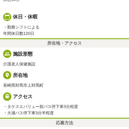
calendar_today
休日・休暇
・勤務シフトによる
年間休日数120日
所在地・アクセス
people
施設形態
介護老人保健施設
place
所在地
長崎県対馬市上対馬町

アクセス
・タケスエバリュー前バス停下車3分程度
・大浦バス停下車3分半程度
応募方法