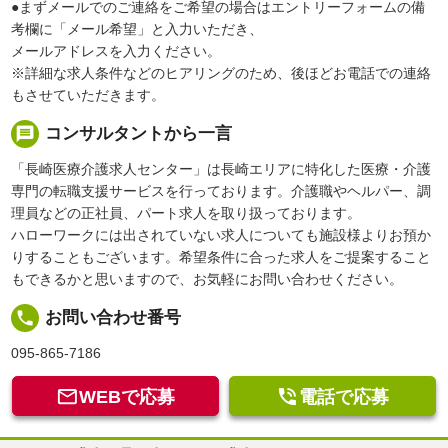
●まずメールでのご連絡をご希望の場合はエントリーフォームの備
考欄に「メール希望」と入力いただき、
メールアドレスを入力ください。
※詳細な求人条件などのヒアリングのため、後ほどお電話での連絡
もさせていただきます。
message
コンサルタントから一言
「長崎医療介護求人センター」は長崎エリアに特化した医療・介護
専門の転職支援サービスを行っております。介護職やヘルパー、調
理員などの正社員、パート求人を取り扱っております。
ハローワークには出されていない求人についても施設様よりお預か
りすることもございます。希望条件に合った求人をご提案すること
もできるかと思いますので、お気軽にお問い合わせください。
local_phone
お問い合わせ番号
095-865-7186


WEBで応募
電話で応募