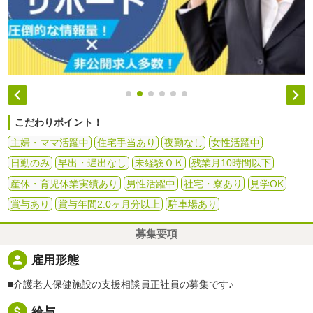


こだわりポイント！
主婦・ママ活躍中
住宅手当あり
夜勤なし
女性活躍中
日勤のみ
早出・遅出なし
未経験ＯＫ
残業月10時間以下
産休・育児休業実績あり
男性活躍中
社宅・寮あり
見学OK
賞与あり
賞与年間2.0ヶ月分以上
駐車場あり
募集要項
person
雇用形態
■介護老人保健施設の支援相談員正社員の募集です♪
attach_money
給与