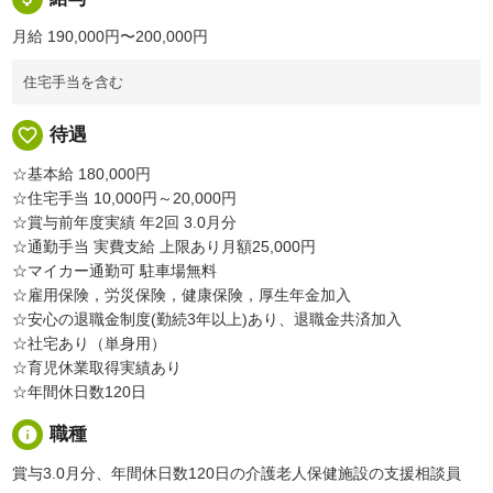
月給 190,000円〜200,000円
住宅手当を含む
favorite_border
待遇
☆基本給 180,000円
☆住宅手当 10,000円～20,000円
☆賞与前年度実績 年2回 3.0月分
☆通勤手当 実費支給 上限あり月額25,000円
☆マイカー通勤可 駐車場無料
☆雇用保険，労災保険，健康保険，厚生年金加入
☆安心の退職金制度(勤続3年以上)あり、退職金共済加入
☆社宅あり（単身用）
☆育児休業取得実績あり
☆年間休日数120日
info
職種
賞与3.0月分、年間休日数120日の介護老人保健施設の支援相談員