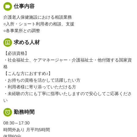
label
仕事内容
介護老人保健施設における相談業務
○入所・ショート利用者の相談、支援
○各事業所との調整
portrait
求める人材
【必須資格】
・社会福祉士、ケアマネージャー・介護福祉士・他付随する国家資
格
【こんな方におすすめ♪】
・お持ちの資格を活かして活躍したい方
・利用者様に寄り添っていただける方
・未経験の方にも丁寧に指導いたしますので安心してご応募くださ
い

勤務時間
08:30～17:30
時間外あり 月平均5時間
休憩60分