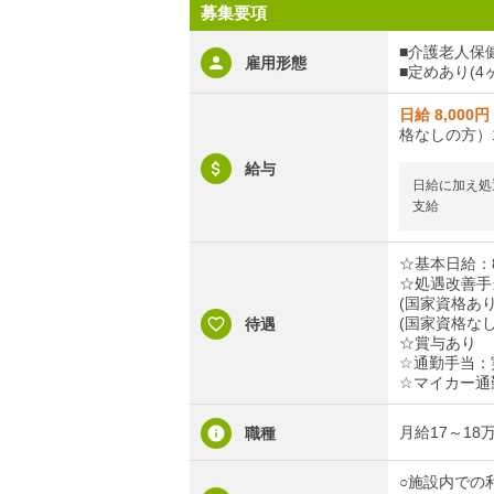
募集要項
■介護老人保
雇用形態
■定めあり(4
日給 8,000円
格なしの方）1
給与
日給に加え処遇
支給
☆基本日給：8
☆処遇改善手
(国家資格あり
(国家資格なし
待遇
☆賞与あり
☆通勤手当：実
☆マイカー通
月給17～1
職種
○施設内での