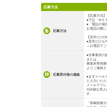
応募方法
【応募方法】
●下記「ＷＥ
●「電話の場合」
お電話の際に
応募方法
【見学だけO
●見学だけも
→お電話でご
●当事業所の固定
または
事業所専用携帯電
よりご連絡さ
応募受付後の連絡
●まずメール
と入力いただ
メールアドレ
※詳細な求人
す。
「長崎医療介