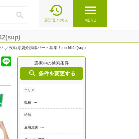

menu

最近見た求人
MENU
sup)
夜勤専属介護職パート募集！job-5942(sup)
選択中の検索条件

条件を変更する
---
エリア
---
職種
---
給与
---
雇用形態