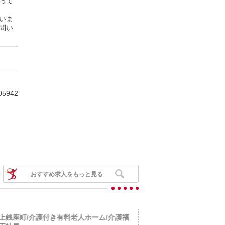
って
いま
問い
05942
おすすめ求人をもっと見る
上銭座町/介護付き有料老人ホーム/介護福
島原市萩原/児童デイサー