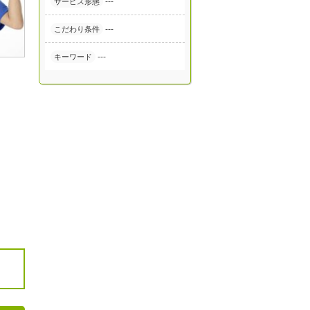
---
サービス形態
---
こだわり条件
---
キーワード