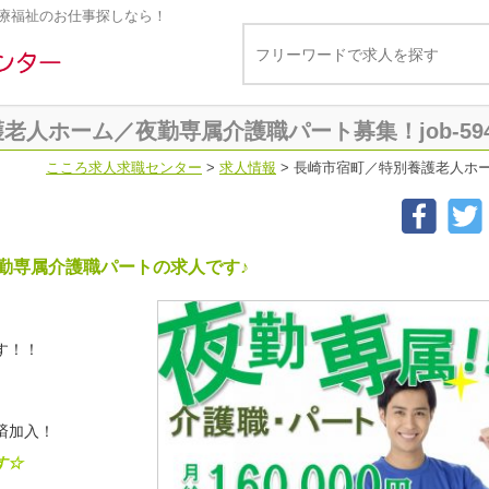
療福祉のお仕事探しなら！
人ホーム／夜勤専属介護職パート募集！job-5942(
こころ求人求職センター
>
求人情報
>
長崎市宿町／特別養護老人ホーム／
勤専属介護職パートの求人です♪
です！！
済加入！
す☆