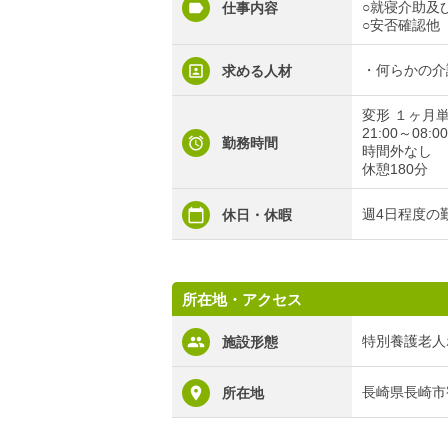
○就寝介助及
仕事内容
○安否確認他
・何らかの介
求める人材
変形 １ヶ月
21:00～08:00
勤務時間
時間外なし
休憩180分
週4日程度の
休日・休暇
所在地・アクセス
特別養護老人
施設形態
長崎県長崎市
所在地