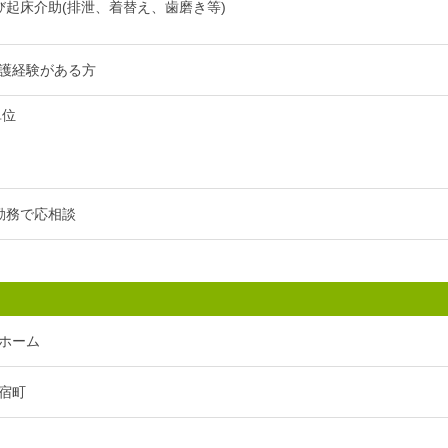
び起床介助(排泄、着替え、歯磨き等)
護経験がある方
単位
勤務で応相談
ホーム
宿町