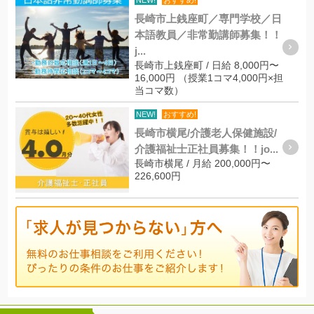
長崎市上銭座町／専門学校／日
本語教員／非常勤講師募集！！
j...
長崎市上銭座町 / 日給 8,000円〜
16,000円 （授業1コマ4,000円×担
当コマ数）
NEW!
おすすめ!
長崎市横尾/介護老人保健施設/
介護福祉士正社員募集！！jo...
長崎市横尾 / 月給 200,000円〜
226,600円