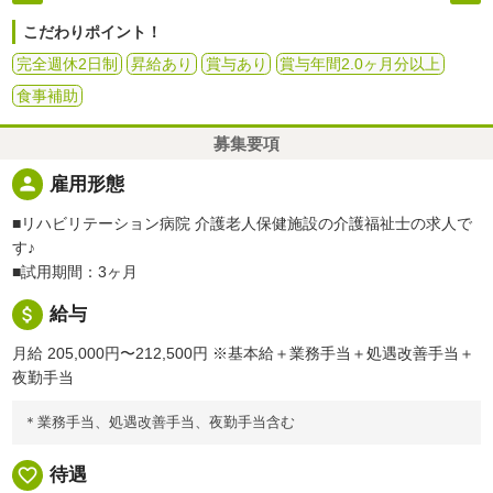
こだわりポイント！
完全週休2日制
昇給あり
賞与あり
賞与年間2.0ヶ月分以上
食事補助
募集要項
person
雇用形態
■リハビリテーション病院 介護老人保健施設の介護福祉士の求人で
す♪
■試用期間：3ヶ月
attach_money
給与
月給 205,000円〜212,500円
※基本給＋業務手当＋処遇改善手当＋
夜勤手当
＊業務手当、処遇改善手当、夜勤手当含む
favorite_border
待遇