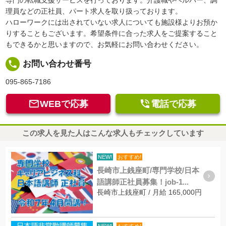
理員などの正社員、パート求人を取り扱っております。
ハローワークには出されていない求人についても施設様よりお預か
りすることもございます。希望条件に合った求人をご提案すること
もできるかと思いますので、お気軽にお問い合わせください。
local_phone
お問い合わせ番号
095-865-7186


WEBで応募
電話で応募
この求人を見た人はこんな求人もチェックしています
NEW!
おすすめ!
長崎市上銭座町/専門学校/日本
語講師正社員募集！job-1...
長崎市上銭座町 / 月給 165,000円
NEW!
おすすめ!