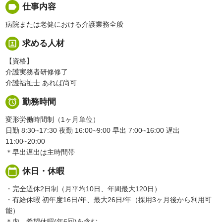
label
仕事内容
病院または老健における介護業務全般
portrait
求める人材
【資格】
介護実務者研修修了
介護福祉士 あれば尚可

勤務時間
変形労働時間制（1ヶ月単位）
日勤 8:30~17:30 夜勤 16:00~9:00 早出 7:00~16:00 遅出
11:00~20:00
＊早出遅出は主時間帯
calendar_today
休日・休暇
・完全週休2日制（月平均10日、年間最大120日）
・有給休暇 初年度16日/年、最大26日/年（採用3ヶ月後から利用可
能）
＊内、希望休暇(年6回)を含む