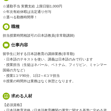
☆通勤手当 実費支給 上限日額1,000円
☆年次有給休暇は法定通り付与
☆選べる勤務時間帯！
info
職種
担当授業時間相談可の日本語教員(非常勤講師)
label
仕事内容
留学生に対する日本語教育の講師業務(非常勤)
・日本語のテキストを使い、講義は日本語のみで行います
・授業担当（生徒はネパール、ベトナム、フィリピン、ミャンマー
国籍の方など）
・授業1コマ90分、1日2～4コマ担当
※授業の時間外は業務はなく休憩となります。
portrait
求める人材
【必須資格】
・日本語教育資格（日本語教育機関の運営に関する基準に定める資