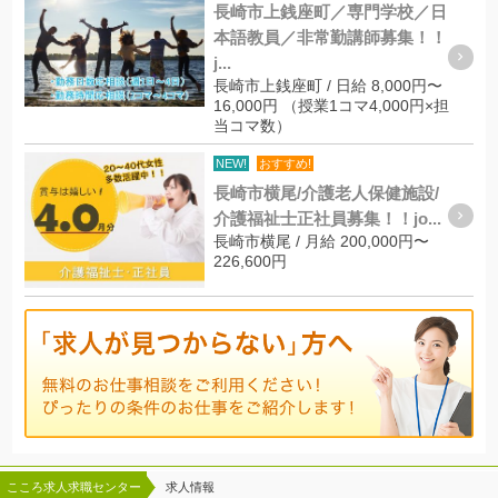
長崎市上銭座町／専門学校／日
本語教員／非常勤講師募集！！
j...
長崎市上銭座町 / 日給 8,000円〜
16,000円 （授業1コマ4,000円×担
当コマ数）
NEW!
おすすめ!
長崎市横尾/介護老人保健施設/
介護福祉士正社員募集！！jo...
長崎市横尾 / 月給 200,000円〜
226,600円
こころ求人求職センター
求人情報