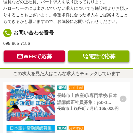
理員などの正社員、パート求人を取り扱っております。
ハローワークには出されていない求人についても施設様よりお預か
りすることもございます。希望条件に合った求人をご提案すること
もできるかと思いますので、お気軽にお問い合わせください。
local_phone
お問い合わせ番号
095-865-7186


WEBで応募
電話で応募
この求人を見た人はこんな求人もチェックしています
NEW!
おすすめ!
長崎市上銭座町/専門学校/日本
語講師正社員募集！job-1...
長崎市上銭座町 / 月給 165,000円
NEW!
おすすめ!