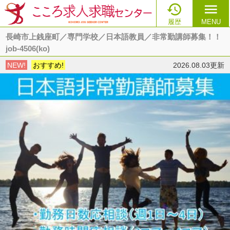

menu
履歴
MENU
長崎市上銭座町／専門学校／日本語教員／非常勤講師募集！！
job-4506(ko)
NEW!
おすすめ!
2026.08.03更新