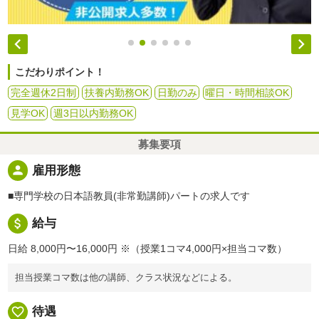


こだわりポイント！
完全週休2日制
扶養内勤務OK
日勤のみ
曜日・時間相談OK
見学OK
週3日以内勤務OK
募集要項
person
雇用形態
■専門学校の日本語教員(非常勤講師)パートの求人です
attach_money
給与
日給 8,000円〜16,000円
※（授業1コマ4,000円×担当コマ数）
担当授業コマ数は他の講師、クラス状況などによる。
favorite_border
待遇