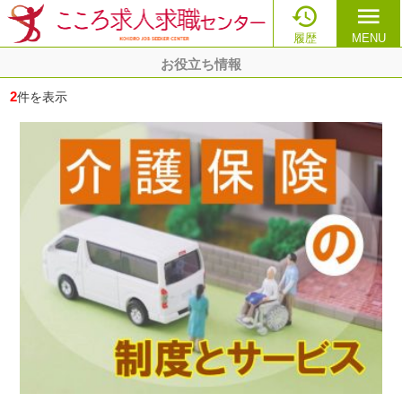

menu
履歴
MENU
お役立ち情報
2
件を表示