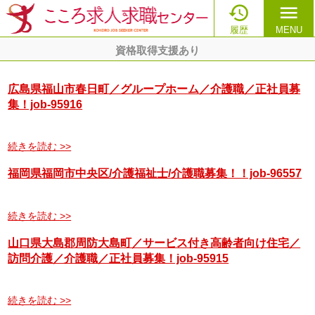

menu
履歴
MENU
資格取得支援あり
広島県福山市春日町／グループホーム／介護職／正社員募
集！job-95916
続きを読む >>
福岡県福岡市中央区/介護福祉士/介護職募集！！job-96557
続きを読む >>
山口県大島郡周防大島町／サービス付き高齢者向け住宅／
訪問介護／介護職／正社員募集！job-95915
続きを読む >>