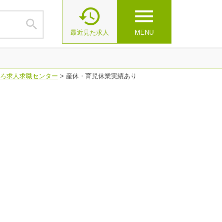

menu

最近見た求人
MENU
ろ求人求職センター
>
産休・育児休業実績あり