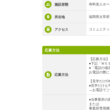
有料老人ホー
施設形態
福岡県太宰府
所在地
コミュニティ
アクセス
応募方法
【応募方法】
●下記「ＷＥ
●「電話の場合」
お電話の際に
応募方法
【見学だけO
●見学だけも
→お電話でご
●当事業所の固定
または
事業所専用携帯電