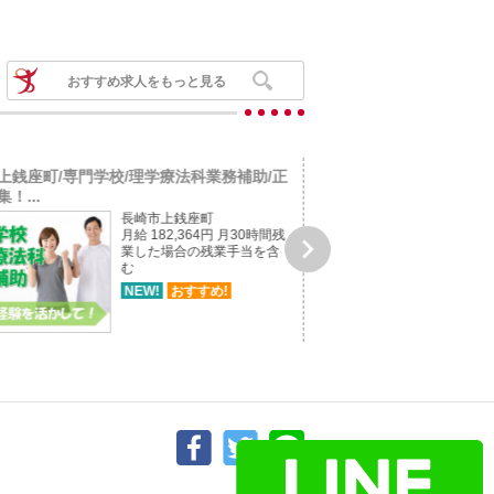
おすすめ求人をもっと見る
上銭座町/専門学校/理学療法科業務補助/正
福岡県糟屋郡宇美町/グル
！...
護福祉士/...
長崎市上銭座町
月給 182,364円 月30時間残

業した場合の残業手当を含
む
NEW!
おすすめ!