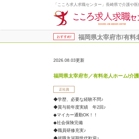
「こころ求人求職センター」長崎県で介護や医
福岡県太宰府市/有料老人
おすすめ!
2026.08.03更新
福岡県太宰府市／有料老人ホーム/介護
正社員
◆学歴、必要な経験不問♪
◆賞与前年度実績 年2回♪
◆マイカー通勤OK！！
◆社会保険完備
◆職員研修充実♪
◆就職氷河期世代歓迎♪