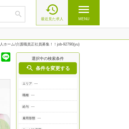

menu

最近見た求人
MENU
ーム/介護職員正社員募集！！job-92790(yu)
選択中の検索条件

条件を変更する
---
エリア
---
職種
---
給与
---
雇用形態