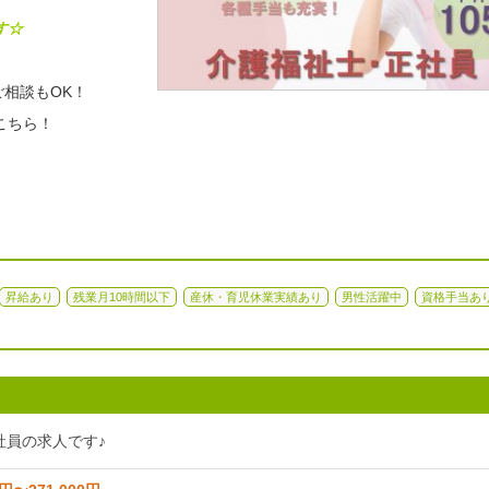
す☆
相談もOK！
こちら！
昇給あり
残業月10時間以下
産休・育児休業実績あり
男性活躍中
資格手当あ
社員の求人です♪