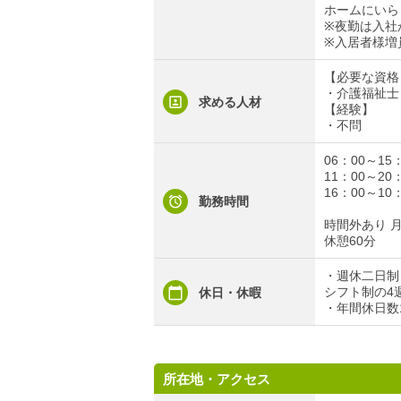
ホームにいら
※夜勤は入社
※入居者様増
【必要な資格
・介護福祉士
求める人材
【経験】
・不問
06：00～15
11：00～20
16：00～1
勤務時間
時間外あり 
休憩60分
・週休二日制
シフト制の4
休日・休暇
・年間休日数1
所在地・アクセス