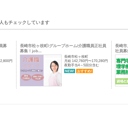
人もチェックしています
員募
長崎市松ヶ枝町/グループホーム/介護職員正社員
長崎市
募集！job...
社員募集
長崎市松ヶ枝町
2,800円
月給 142,760円〜170,280円
夜勤手当4～5回分含む
NEW!
おすすめ!