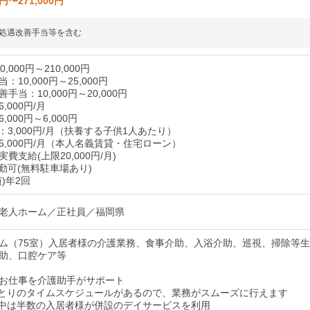
0円〜271,000円
処遇改善手当等を含む
,000円～210,000円
10,000円～25,000円
手当：10,000円～20,000円
,000円/月
000円～6,000円
3,000円/月（扶養する子供1人あたり）
5,000円/月（本人名義賃貸・住宅ローン）
費支給(上限20,000円/月)
勤可(無料駐車場あり)
)年2回
老人ホーム／正社員／福岡県
ム（75室）入居者様の介護業務、食事介助、入浴介助、巡視、掃除等
助、口腔ケア等
お仕事を介護助手がサポート
とりのタイムスケジュールがあるので、業務がスムーズに行えます
中は半数の入居者様が併設のデイサービスを利用