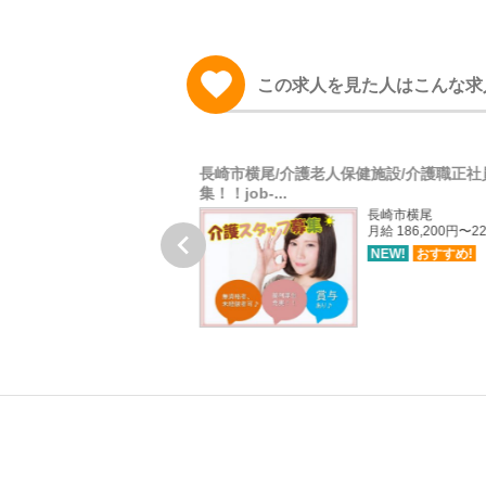
この求人を見た人はこんな求
介護職員/介護福祉士/正
長崎市横尾/介護老人保健施設/介護職正社
集！！job-...
福岡市東区
長崎市横尾
月給 171,000円
月給 186,200円〜22

NEW!
おすすめ!
NEW!
おすすめ!