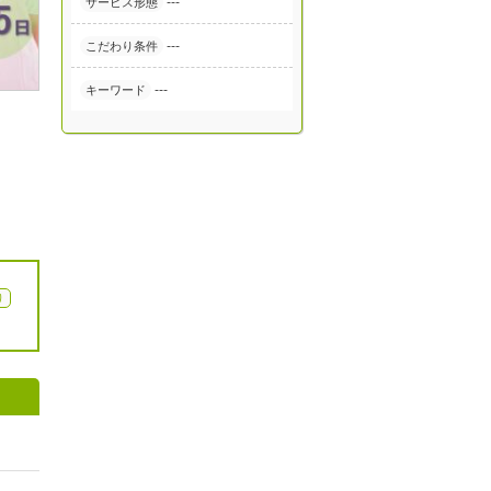
---
サービス形態
---
こだわり条件
---
キーワード
り