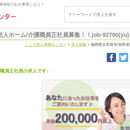
療福祉のお仕事探しなら！
ホーム/介護職員正社員募集！！job-92790(yu)
こころ求人求職センター
>
求人情報
>
福岡県太宰府市/有料老人ホ
職員正社員の求人です♪