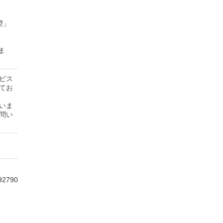
望」
ま
ビス
てお
いま
問い
92790