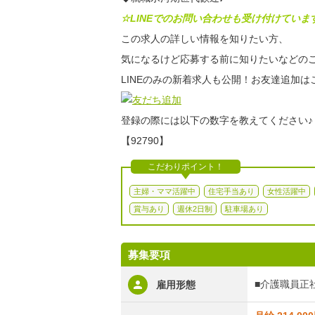
☆LINEでのお問い合わせも受け付けていま
この求人の詳しい情報を知りたい方、
気になるけど応募する前に知りたいなどのご
LINEのみの新着求人も公開！お友達追加は
登録の際には以下の数字を教えてください♪
【92790】
こだわりポイント！
主婦・ママ活躍中
住宅手当あり
女性活躍中
賞与あり
週休2日制
駐車場あり
募集要項
■介護職員正
雇用形態