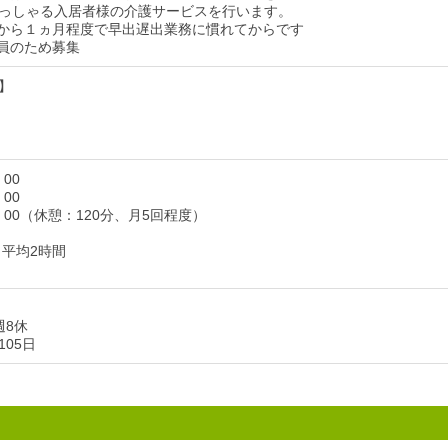
っしゃる入居者様の介護サービスを行います。
から１ヵ月程度で早出遅出業務に慣れてからです
員のため募集
】
：00
：00
0：00（休憩：120分、月5回程度）
月平均2時間
週8休
05日