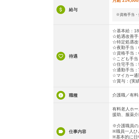
月給 214,00
給与
※資格手当・
☆基本給：180
☆処遇改善手当：
☆特定処遇改善
☆夜勤手当：6
☆資格手当：6,
待遇
☆こども手当：
☆住宅手当：
☆通勤手当：実
☆マイカー通
☆賞与：(実績
介護職／有料
職種
有料老人ホー
援助、服薬介
※介護職員の
※職員一人ひ
仕事内容
※基本的に日