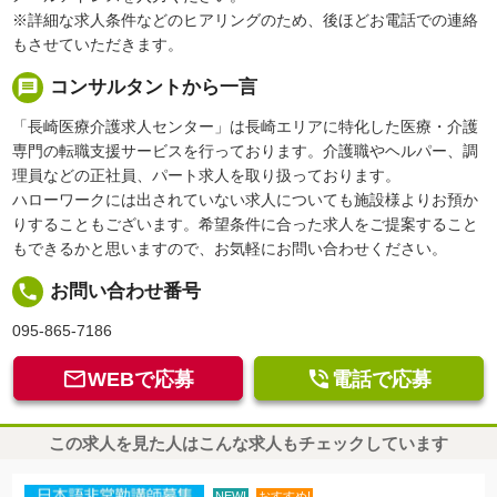
※詳細な求人条件などのヒアリングのため、後ほどお電話での連絡
もさせていただきます。
message
コンサルタントから一言
「長崎医療介護求人センター」は長崎エリアに特化した医療・介護
専門の転職支援サービスを行っております。介護職やヘルパー、調
理員などの正社員、パート求人を取り扱っております。
ハローワークには出されていない求人についても施設様よりお預か
りすることもございます。希望条件に合った求人をご提案すること
もできるかと思いますので、お気軽にお問い合わせください。
local_phone
お問い合わせ番号
095-865-7186


WEBで応募
電話で応募
この求人を見た人はこんな求人もチェックしています
NEW!
おすすめ!