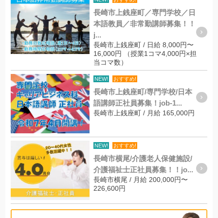
長崎市上銭座町／専門学校／日
本語教員／非常勤講師募集！！
j...
長崎市上銭座町 / 日給 8,000円〜
16,000円 （授業1コマ4,000円×担
当コマ数）
NEW!
おすすめ!
長崎市上銭座町/専門学校/日本
語講師正社員募集！job-1...
長崎市上銭座町 / 月給 165,000円
NEW!
おすすめ!
長崎市横尾/介護老人保健施設/
介護福祉士正社員募集！！jo...
長崎市横尾 / 月給 200,000円〜
226,600円