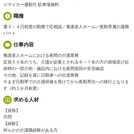
☆マイカー通勤可 駐車場無料
info
職種
週３～４日程度の勤務で応相談／養護老人ホーム／夜勤専属介護職
パート
label
仕事内容
養護老人ホームにおける夜間の介護業務
定員５０名のうち、介護が必要とされる６～７名の方の就寝及び起
床時の一部介助・施設内における夜間巡回や安否確認
その他、記録を基に日勤者への伝達業務
※まず日勤帯での介護研修を受けてから夜勤専任への移行となりま
す（約１か月程度）
portrait
求める人材
【資格】
不問
【経験】
何らかの介護職経験がある方