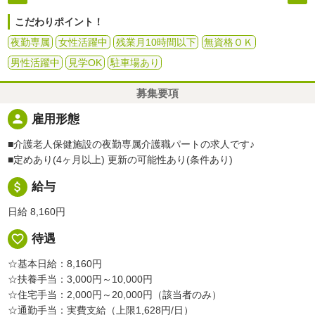
こだわりポイント！
夜勤専属
女性活躍中
残業月10時間以下
無資格ＯＫ
男性活躍中
見学OK
駐車場あり
募集要項
person
雇用形態
■介護老人保健施設の夜勤専属介護職パートの求人です♪
■定めあり(4ヶ月以上) 更新の可能性あり(条件あり)
attach_money
給与
日給 8,160円
favorite_border
待遇
☆基本日給：8,160円
☆扶養手当：3,000円～10,000円
☆住宅手当：2,000円～20,000円（該当者のみ）
☆通勤手当：実費支給（上限1,628円/日）