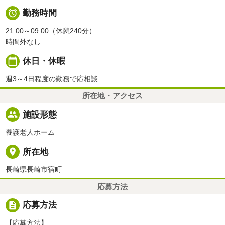

勤務時間
21:00～09:00（休憩240分）
時間外なし
calendar_today
休日・休暇
週3～4日程度の勤務で応相談
所在地・アクセス
people
施設形態
養護老人ホーム
place
所在地
長崎県長崎市宿町
応募方法
description
応募方法
【応募方法】