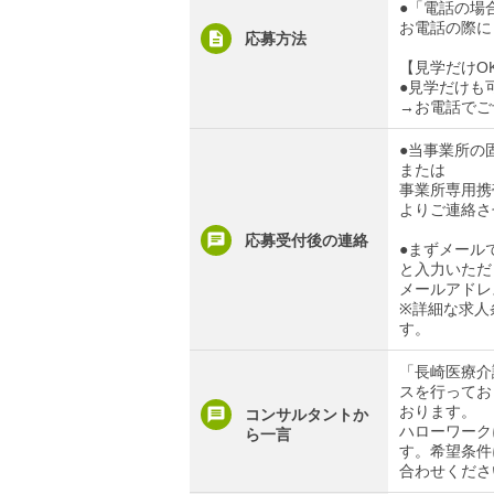
●「電話の場合」
お電話の際に
応募方法
【見学だけO
●見学だけも
→お電話でご
●当事業所の固定
または
事業所専用携帯電
よりご連絡さ
応募受付後の連絡
●まずメール
と入力いただ
メールアドレ
※詳細な求人
す。
「長崎医療介
スを行ってお
おります。
コンサルタントか
ハローワーク
ら一言
す。希望条件
合わせくださ