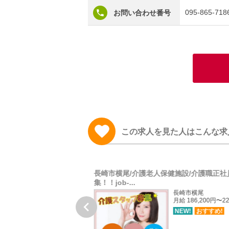
095-865-718
お問い合わせ番号
この求人を見た人はこんな求
ホーム／介護職夜勤専属パ
長崎市横尾/介護老人保健施設/介護職正社
集！！job-...
長崎市滑石
長崎市横尾
月給 176,000円〜186,000円
月給 186,200円〜22

月20日勤務の場合
NEW!
おすすめ!
NEW!
おすすめ!