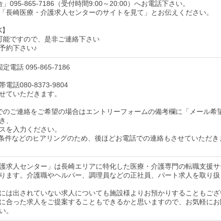
095-865-7186（受付時間9:00～20:00）へお電話下さい。
「長崎医療・介護求人センターのサイトを見て」とお伝えください。
K】
可能ですので、是非ご連絡下さい
予約下さい♪
電話 095-865-7186
話080-8373-9804
せていただきます。
でのご連絡をご希望の場合はエントリーフォームの備考欄に「メール希
き、
スを入力ください。
条件などのヒアリングのため、後ほどお電話での連絡もさせていただき
護求人センター」は長崎エリアに特化した医療・介護専門の転職支援サ
ります。介護職やヘルパー、調理員などの正社員、パート求人を取り扱
には出されていない求人についても施設様よりお預かりすることもござ
に合った求人をご提案することもできるかと思いますので、お気軽にお
い。