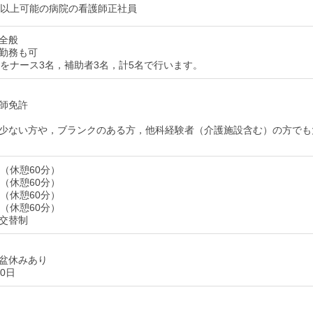
円以上可能の病院の看護師正社員
全般
勤務も可
名をナース3名，補助者3名，計5名で行います。
師免許
少ない方や，ブランクのある方，他科経験者（介護施設含む）の方でも
00（休憩60分）
30（休憩60分）
00（休憩60分）
00（休憩60分）
交替制
盆休みあり
0日