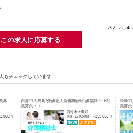
6
求人ID：job-
この求人に応募する
人もチェックしています
員募
西海市大島町/介護老人保健施設/介護福祉士正社
長崎市
員募集！！j...
員募集！
西海市大島町
2,800円
月給 170,500円〜235,000円
NEW!
おすすめ!