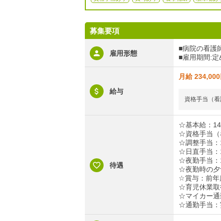
募集要項
■病院の看護
雇用形態
■雇用期間:
月給 234,00
給与
資格手当（看
☆基本給：144
☆資格手当（看
☆調整手当：1
☆日直手当：1
☆夜勤手当：12
待遇
☆夜勤時の夕
☆賞与：前年
☆育児休業取
☆マイカー通
☆通勤手当：実