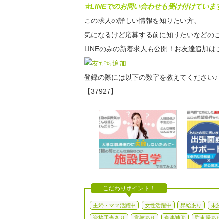
☆LINEでのお問い合わせも受け付けていま
この求人の詳しい情報を知りたい方、
気になるけど応募する前に知りたいなどのご
LINEのみの新着求人も公開！お友達追加は
登録の際には以下の数字を教えてください♪
【37927】
こだわりポイント！
主婦・ママ活躍中
女性活躍中
昇給あり
未
資格手当あり
賞与あり
食事補助
駐車場あ