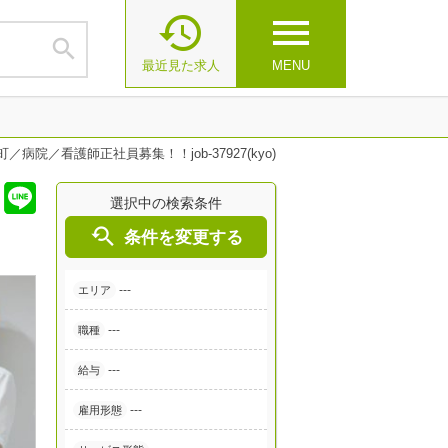

menu

最近見た求人
MENU
／病院／看護師正社員募集！！job-37927(kyo)
選択中の検索条件

条件を変更する
---
エリア
---
職種
---
給与
---
雇用形態