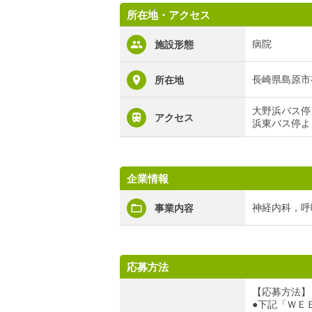
所在地・アクセス
病院
施設形態
長崎県島原市
所在地
大野浜バス停
アクセス
浜東バス停よ
企業情報
神経内科，呼
事業内容
応募方法
【応募方法】
●下記「ＷＥ