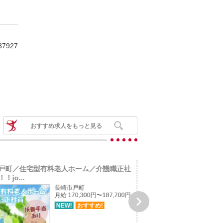
37927
おすすめ求人をもっと見る
戸町／住宅型有料老人ホーム／介護職正社
佐世保市有福町／小規模
！jo...
社員募集！！j...
長崎市戸町
月給 170,300円〜187,700円

NEW!
おすすめ!