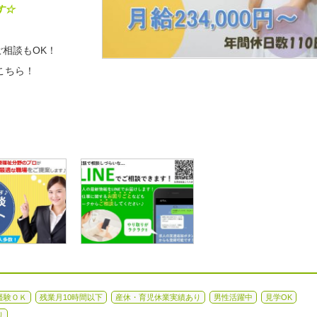
す☆
相談もOK！
こちら！
経験ＯＫ
残業月10時間以下
産休・育児休業実績あり
男性活躍中
見学OK
り