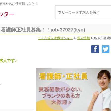
療福祉のお仕事探しなら！
師正社員募集！！job-37927(kyo)
こころ求人求職センター
>
求人情報
>
島原市有明町
求人です♪
す