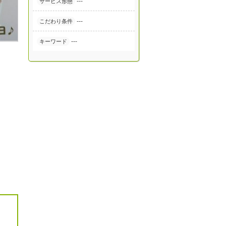
---
サービス形態
---
こだわり条件
---
キーワード