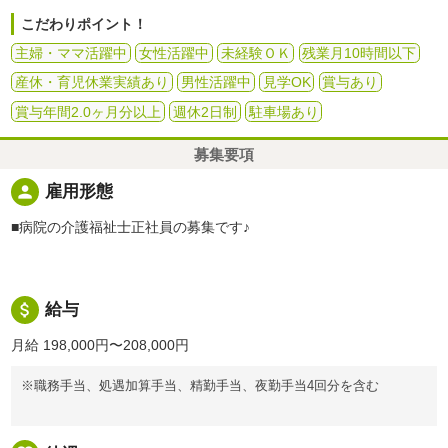
こだわりポイント！
主婦・ママ活躍中
女性活躍中
未経験ＯＫ
残業月10時間以下
産休・育児休業実績あり
男性活躍中
見学OK
賞与あり
賞与年間2.0ヶ月分以上
週休2日制
駐車場あり
募集要項
person
雇用形態
■病院の介護福祉士正社員の募集です♪
attach_money
給与
月給 198,000円〜208,000円
※職務手当、処遇加算手当、精勤手当、夜勤手当4回分を含む