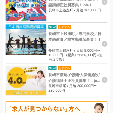
語講師正社員募集！job-1...
長崎市上銭座町 / 月給 165,000円
NEW!
おすすめ!
長崎市上銭座町／専門学校／日
本語教員／非常勤講師募集！！
j...
長崎市上銭座町 / 日給 8,000円〜
16,000円 （授業1コマ4,000円×担
当コマ数）
NEW!
おすすめ!
長崎市横尾/介護老人保健施設/
介護福祉士正社員募集！！jo...
長崎市横尾 / 月給 200,000円〜
226,600円