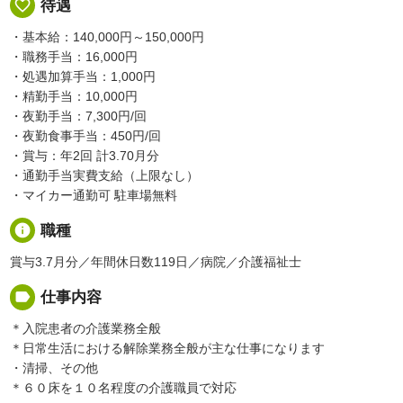
favorite_border
待遇
・基本給：140,000円～150,000円
・職務手当：16,000円
・処遇加算手当：1,000円
・精勤手当：10,000円
・夜勤手当：7,300円/回
・夜勤食事手当：450円/回
・賞与：年2回 計3.70月分
・通勤手当実費支給（上限なし）
・マイカー通勤可 駐車場無料
info
職種
賞与3.7月分／年間休日数119日／病院／介護福祉士
label
仕事内容
＊入院患者の介護業務全般
＊日常生活における解除業務全般が主な仕事になります
・清掃、その他
＊６０床を１０名程度の介護職員で対応