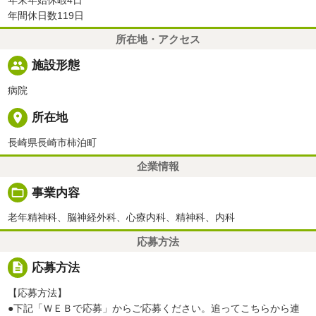
年間休日数119日
所在地・アクセス
people
施設形態
病院
place
所在地
長崎県長崎市柿泊町
企業情報
folder_open
事業内容
老年精神科、脳神経外科、心療内科、精神科、内科
応募方法
description
応募方法
【応募方法】
●下記「ＷＥＢで応募」からご応募ください。追ってこちらから連