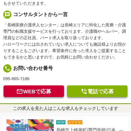
もさせていただきます。
message
コンサルタントから一言
「長崎医療介護求人センター」は長崎エリアに特化した医療・介護
専門の転職支援サービスを行っております。介護職やヘルパー、調
理員などの正社員、パート求人を取り扱っております。
ハローワークには出されていない求人についても施設様よりお預か
りすることもございます。希望条件に合った求人をご提案すること
もできるかと思いますので、お気軽にお問い合わせください。
local_phone
お問い合わせ番号
095-865-7186


WEBで応募
電話で応募
この求人を見た人はこんな求人もチェックしています
NEW!
おすすめ!
長崎市上銭座町/専門学校/日本