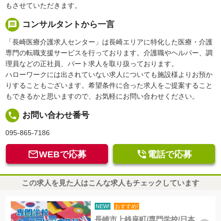
もさせていただきます。
message
コンサルタントから一言
「長崎医療介護求人センター」は長崎エリアに特化した医療・介護
専門の転職支援サービスを行っております。介護職やヘルパー、調
理員などの正社員、パート求人を取り扱っております。
ハローワークには出されていない求人についても施設様よりお預か
りすることもございます。希望条件に合った求人をご提案すること
もできるかと思いますので、お気軽にお問い合わせください。
local_phone
お問い合わせ番号
095-865-7186


WEBで応募
電話で応募
この求人を見た人はこんな求人もチェックしています
NEW!
おすすめ!
長崎市上銭座町/専門学校/日本