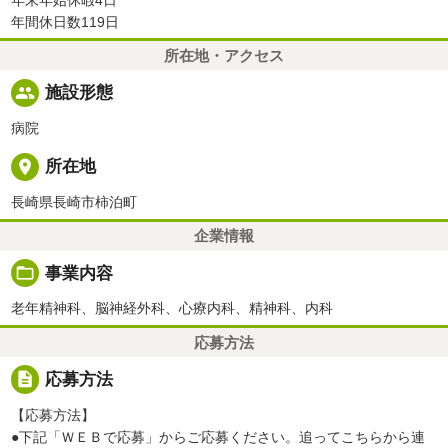
年間休日数119日
所在地・アクセス
people
施設形態
病院
place
所在地
長崎県長崎市柿泊町
企業情報
folder_open
事業内容
老年精神科、脳神経外科、心療内科、精神科、内科
応募方法
description
応募方法
【応募方法】
●下記「ＷＥＢで応募」からご応募ください。追ってこちらから連