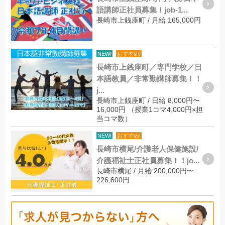
語講師正社員募集！job-1...
長崎市上銭座町 / 月給 165,000円
NEW!
おすすめ!
長崎市上銭座町／専門学校／日
本語教員／非常勤講師募集！！
j...
長崎市上銭座町 / 日給 8,000円〜
16,000円 （授業1コマ4,000円×担
当コマ数）
NEW!
おすすめ!
長崎市横尾/介護老人保健施設/
介護福祉士正社員募集！！jo...
長崎市横尾 / 月給 200,000円〜
226,600円