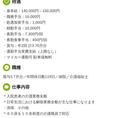
favorite_border
待遇
・基本給：140,000円～150,000円
・職務手当：16,000円
・処遇加算手当：1,000円
・精勤手当：10,000円
・夜勤手当：7,300円/回
・夜勤食事手当：450円/回
・賞与：年2回 計3.70月分
・通勤手当実費支給（上限なし）
・マイカー通勤可 駐車場無料
info
職種
賞与3.7月分／年間休日数119日／病院／介護福祉士
label
仕事内容
＊入院患者の介護業務全般
＊日常生活における解除業務全般が主な仕事になります
・清掃、その他
＊６０床を１０名程度の介護職員で対応