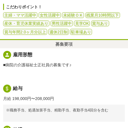
こだわりポイント！
主婦・ママ活躍中
女性活躍中
未経験ＯＫ
残業月10時間以下
産休・育児休業実績あり
男性活躍中
見学OK
賞与あり
賞与年間2.0ヶ月分以上
週休2日制
駐車場あり
募集要項
person
雇用形態
■病院の介護福祉士正社員の募集です♪
attach_money
給与
月給 198,000円〜208,000円
※職務手当、処遇加算手当、精勤手当、夜勤手当4回分を含む