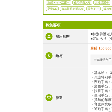
主婦・ママ活躍中
住宅手当あり
女性活躍中
見学OK
資格取得支援あり
賞与あり
賞与年
募集要項
■特別養護老
雇用形態
■定めあり（
月給 150,80
給与
※介護特別手
・基本給：138
・介護特別手当
・夜勤手当：4,
・業務手当：1
・扶養手当：配偶
・住宅手当：20
待遇
・賞与前年度実
・育児休業取
・通勤手当：実