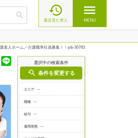

menu

最近見た求人
MENU
老人ホーム／介護職準社員募集！！job-30783
選択中の検索条件

条件を変更する
---
エリア
---
職種
---
給与
---
雇用形態