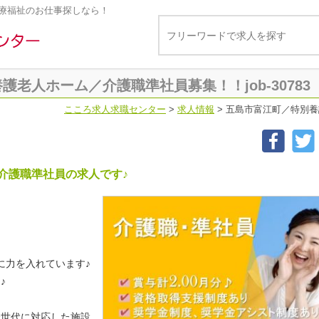
療福祉のお仕事探しなら！
老人ホーム／介護職準社員募集！！job-30783
こころ求人求職センター
>
求人情報
>
五島市富江町／特別養護
介護職準社員の求人です♪
に力を入れています♪
♪
全世代に対応した施設