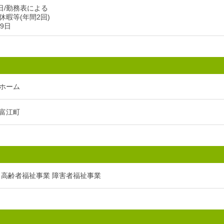
日/勤務表による
休暇等(年間2回)
9日
ホーム
富江町
 高齢者福祉事業 障害者福祉事業