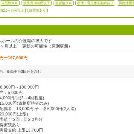
未経験ＯＫ
残業月10時間以下
無資格ＯＫ
産休・育児休業実績あり
男性活躍
間2.0ヶ月分以上
駐車場あり
人ホームの介護職の求人です
4ヶ月以上） 更新の可能性（原則更新）
0円〜197,900円
当、夜勤手当3回分を含む
,800円～180,900円
：5,000円
000円/回(3～4回程度)
5,000円(資格所持者のみ)
者：13,000円 子：各6,000円(2人迄)
,000円(上限)
績 年2回：計2.0月分
得実績あり
費支給 上限13,700円