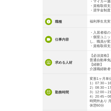
・マイカー通
・資格取得支
・奨学金制度
福利厚生充実
職種
・入居者様の
・個室ユニッ
仕事内容
し、職員が変
・資格取得支
【必須資格】
普通自動車免許
求める人材
【経験】
介護職経験者
変形1ヶ月単
1）07:30～16
2）08:30～17
3）12:00～21
勤務時間
4）20:45～0
時間外あり 
休憩60分