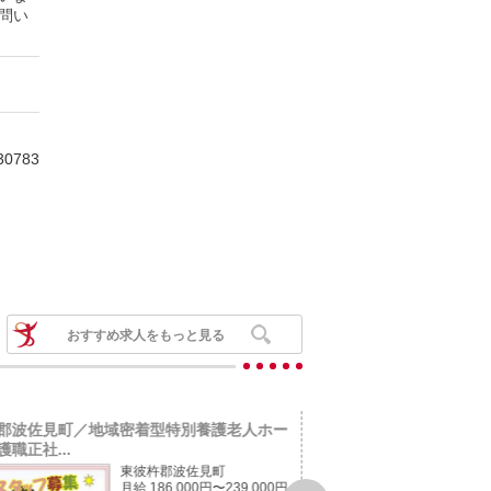
問い
30783
おすすめ求人をもっと見る
郡波佐見町／地域密着型特別養護老人ホー
諫早市小長井町／病院／
職正社...
job-57921
東彼杵郡波佐見町
月給 186,000円〜239,000円