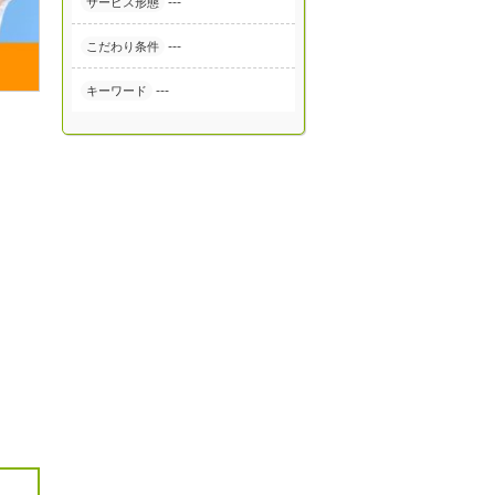
---
サービス形態
---
こだわり条件
---
キーワード