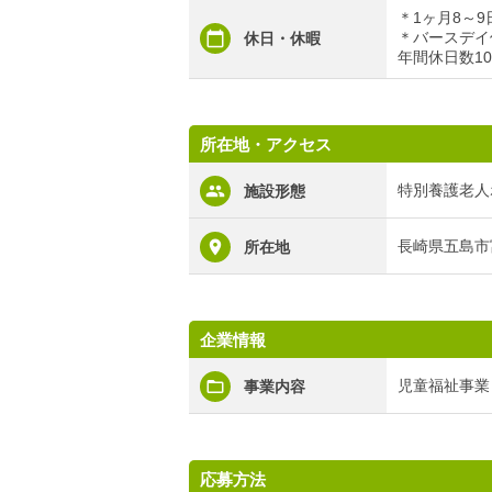
＊1ヶ月8～9
＊バースデイ
休日・休暇
年間休日数10
所在地・アクセス
特別養護老人
施設形態
長崎県五島市
所在地
企業情報
児童福祉事業
事業内容
応募方法