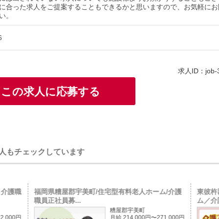
に合った求人をご提案することもできるかと思いますので、お気軽にお
い。
6
求人ID：job-
この求人に応募する
人もチェックしています
／介護職
福岡県糟屋郡宇美町/住宅型有料老人ホーム/介護
東彼杵
職員正社員募...
ム／介護
糟屋郡宇美町
2,000円
月給 214,000円〜271,000円