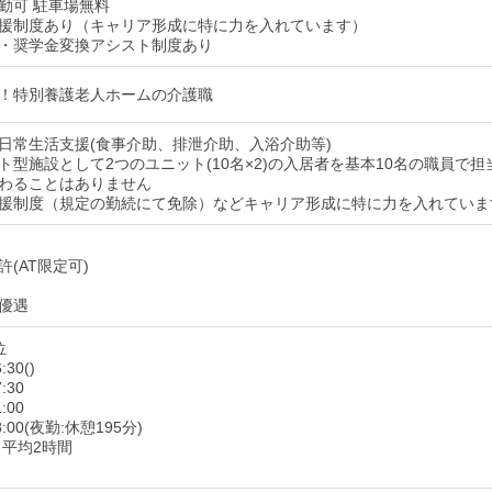
勤可 駐車場無料
援制度あり（キャリア形成に特に力を入れています）
・奨学金変換アシスト制度あり
！特別養護老人ホームの介護職
日常生活支援(食事介助、排泄介助、入浴介助等)
ト型施設として2つのユニット(10名×2)の入居者を基本10名の職員で担
わることはありません
援制度（規定の勤続にて免除）などキャリア形成に特に力を入れていま
(AT限定可)
優遇
位
:30()
:30
:00
8:00(夜勤:休憩195分)
月平均2時間