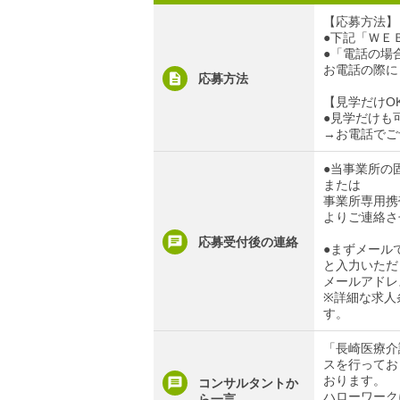
【応募方法】
●下記「ＷＥ
●「電話の場合」
お電話の際に
応募方法
【見学だけO
●見学だけも
→お電話でご
●当事業所の固定
または
事業所専用携帯電
よりご連絡さ
応募受付後の連絡
●まずメール
と入力いただ
メールアドレ
※詳細な求人
す。
「長崎医療介
スを行ってお
おります。
コンサルタントか
ハローワーク
ら一言