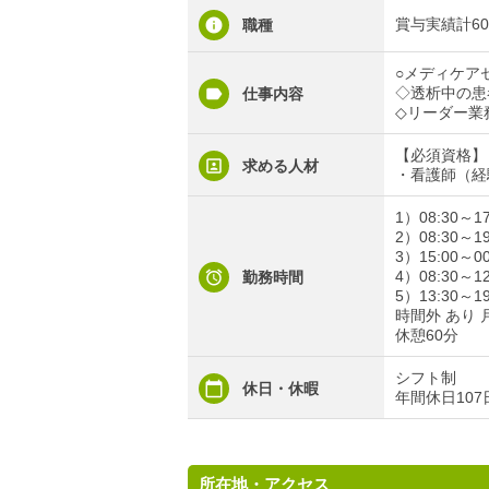
賞与実績計6
職種
○メディケア
◇透析中の患
仕事内容
◇リーダー業
【必須資格】
求める人材
・看護師（経
1）08:30～17
2）08:30～19
3）15:00～
4）08:30
勤務時間
5）13:30
時間外 あり 
休憩60分
シフト制
休日・休暇
年間休日107
所在地・アクセス