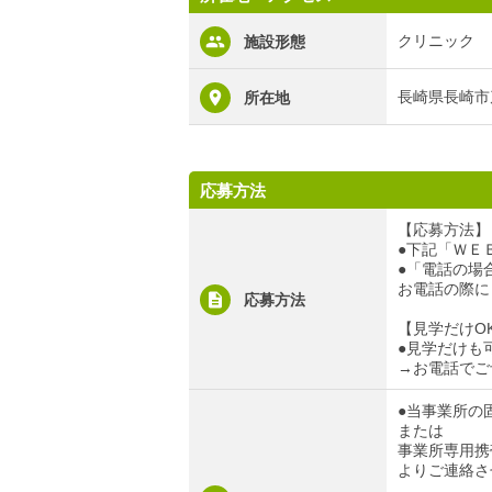
クリニック
施設形態
長崎県長崎市
所在地
応募方法
【応募方法】
●下記「ＷＥ
●「電話の場合」
お電話の際に
応募方法
【見学だけO
●見学だけも
→お電話でご
●当事業所の固定
または
事業所専用携帯電
よりご連絡さ