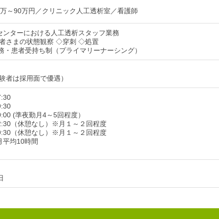
0万～90万円／クリニック人工透析室／看護師
センターにおける人工透析スタッフ業務
者さまの状態観察 ◇穿刺 ◇処置
務・患者受持ち制（プライマリーナーシング）
験者は採用面で優遇）
:30
:30
00:00 (準夜勤月4～5回程度）
～12:30（休憩なし）※月１～２回程度
～19:30（休憩なし）※月１～２回程度
月平均10時間
日