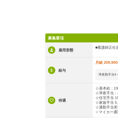
募集要項
■看護師正社
雇用形態
月給 209,90
給与
準夜勤手当4
☆基本給：193
☆準夜手当：4
☆住宅手当 1
待遇
☆家族手当 5
☆通勤手当実費
☆マイカー通勤