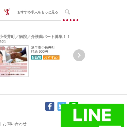
おすすめ求人をもっと見る
小長井町／病院／介護職パート募集！！
平戸市戸石川町／サービ
921
介護職パート募...
諫早市小長井町
時給 900円

NEW!
おすすめ!
お問い合わせ