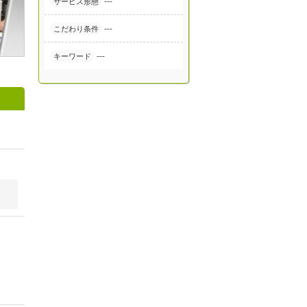
---
サービス形態
---
こだわり条件
---
キーワード