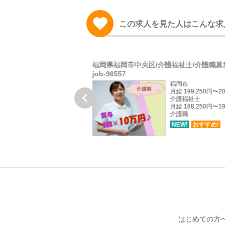
この求人を見た人はこんな求
学校／学務事務正社員募
福岡県福岡市中央区/介護福祉士/介護職募
job-96557
長崎市上銭座町
福岡市
月給 155,000円〜188,442円
月給 199,250円〜20

調整給を含み，給与幅はそ
介護福祉士
れぞれの残業手当による
月給 188,250円〜19
介護職
NEW!
おすすめ!
NEW!
おすすめ!
はじめての方