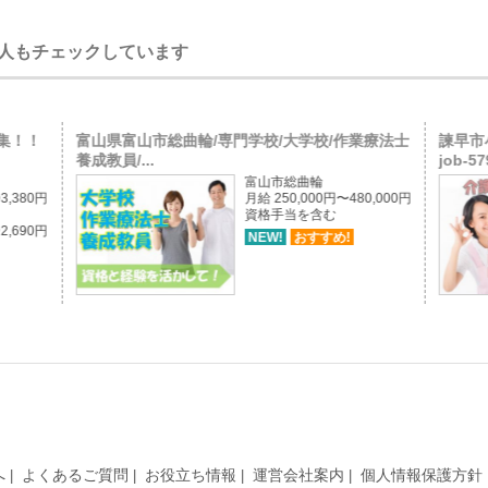
人もチェックしています
集！！
富山県富山市総曲輪/専門学校/大学校/作業療法士
諫早市
養成教員/...
job-57
富山市総曲輪
3,380円
月給 250,000円〜480,000円
資格手当を含む
2,690円
NEW!
おすすめ!
へ
よくあるご質問
お役立ち情報
運営会社案内
個人情報保護方針