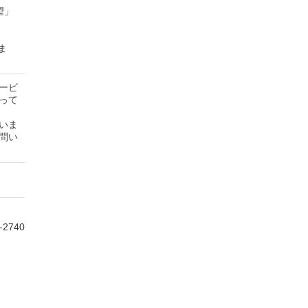
望」
ま
ービ
って
いま
問い
-2740