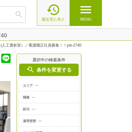

menu

最近見た求人
MENU
40
人工透析室）／看護職正社員募集！！job-2740
選択中の検索条件

条件を変更する
---
エリア
---
職種
---
給与
---
雇用形態