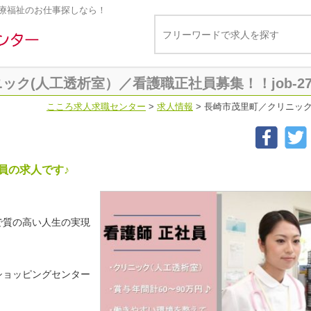
療福祉のお仕事探しなら！
ク(人工透析室）／看護職正社員募集！！job-27
こころ求人求職センター
>
求人情報
>
長崎市茂里町／クリニック(
員の求人です♪
で質の高い人生の実現
ショッピングセンター