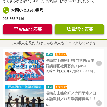
もできるかと思いますので、お気軽にお問い合わせください。
local_phone
お問い合わせ番号
095-865-7186


WEBで応募
電話で応募
この求人を見た人はこんな求人もチェックしています
NEW!
おすすめ!
長崎市上銭座町/専門学校/日本
語講師正社員募集！job-1...
長崎市上銭座町 / 月給 165,000円
NEW!
おすすめ!
長崎市上銭座町／専門学校／日
本語教員／非常勤講師募集！！
j...