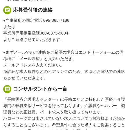
chat
応募受付後の連絡
●当事業所の固定電話 095-865-7186
または
事業所専用携帯電話080-8373-9804
よりご連絡させていただきます。
●まずメールでのご連絡をご希望の場合はエントリーフォームの備
考欄に「メール希望」と入力いただき、
メールアドレスを入力ください。
※詳細な求人条件などのヒアリングのため、後ほどお電話での連絡
もさせていただきます。
message
コンサルタントから一言
「長崎医療介護求人センター」は長崎エリアに特化した医療・介護
専門の転職支援サービスを行っております。介護職やヘルパー、調
理員などの正社員、パート求人を取り扱っております。
ハローワークには出されていない求人についても施設様よりお預か
りすることもございます。希望条件に合った求人をご提案すること