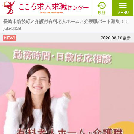

menu
履歴
MENU
長崎市筑後町／介護付有料老人ホーム／介護職パート募集！！
job-3139
NEW!
2026.08.10更新