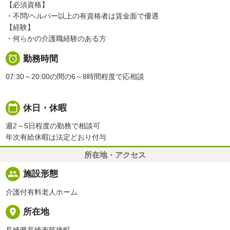
【必須資格】
・不問/ヘルパー以上の有資格者は賃金面で優遇
【経験】
・何らかの介護職経験のある方

勤務時間
07:30～20:00の間の6～8時間程度で応相談
calendar_today
休日・休暇
週2～5日程度の勤務で相談可
年次有給休暇は法定どおり付与
所在地・アクセス
people
施設形態
介護付有料老人ホーム
place
所在地
長崎県長崎市筑後町