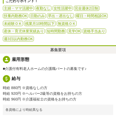
こだわりポイント！
主婦・ママ活躍中
夜勤なし
女性活躍中
完全週休2日制
扶養内勤務OK
日勤のみ
早出・遅出なし
曜日・時間相談OK
未経験ＯＫ
残業月10時間以下
無資格ＯＫ
産休・育児休業実績あり
短時間勤務
見学OK
資格手当あり
週3日以内勤務OK
募集要項
person
雇用形態
■介護付有料老人ホームの介護職パートの募集です♪
attach_money
給与
時給 880円
※資格なしの方
時給 920円
※ヘルパー2級等の資格をお持ちの方
時給 960円
※介護福祉士の資格をお持ちの方
各資格により時給異なる