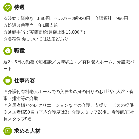
favorite_border
待遇
☆時給：資格なし880円、ヘルパー2級920円、介護福祉士960円
☆処遇改善手当：年1回支給
☆通勤手当：実費支給(月額上限15,000円)
☆各種保険については法定どおり
info
職種
週2～5日の勤務で応相談／長崎駅近く／有料老人ホーム／介護職パ
ート
label
仕事内容
＊介護付有料老人ホームでの入居者の身の回りのお世話や入浴・食
事・排泄等の介助
＊入居者様とのレクリエーションなどの介護、支援サービスの提供
※入居者様50名（平均介護度は3）介護スタッフ28名。看護師/正社
員スタッフ5名
portrait
求める人材