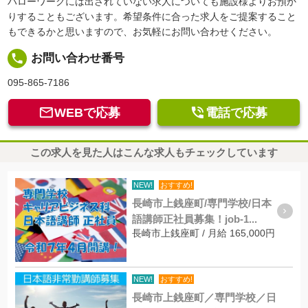
ハローワークには出されていない求人についても施設様よりお預か
りすることもございます。希望条件に合った求人をご提案すること
もできるかと思いますので、お気軽にお問い合わせください。
local_phone
お問い合わせ番号
095-865-7186


WEBで応募
電話で応募
この求人を見た人はこんな求人もチェックしています
NEW!
おすすめ!
長崎市上銭座町/専門学校/日本
語講師正社員募集！job-1...
長崎市上銭座町 / 月給 165,000円
NEW!
おすすめ!
長崎市上銭座町／専門学校／日