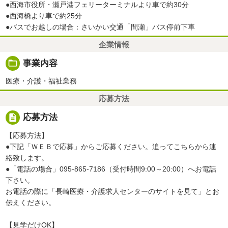
●西海市役所・瀬戸港フェリーターミナルより車で約30分
●西海橋より車で約25分
●バスでお越しの場合：さいかい交通「間瀬」バス停前下車
企業情報
folder_open
事業内容
医療・介護・福祉業務
応募方法
description
応募方法
【応募方法】
●下記「ＷＥＢで応募」からご応募ください。追ってこちらから連
絡致します。
●「電話の場合」095-865-7186（受付時間9:00～20:00）へお電話
下さい。
お電話の際に「長崎医療・介護求人センターのサイトを見て」とお
伝えください。
【見学だけOK】