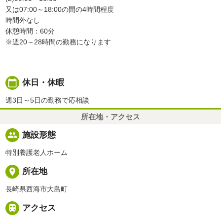
又は07:00～18:00の間の4時間程度
時間外なし
休憩時間：60分
※週20～28時間の勤務になります
calendar_today
休日・休暇
週3日～5日の勤務で応相談
所在地・アクセス
people
施設形態
特別養護老人ホーム
place
所在地
長崎県西海市大島町

アクセス