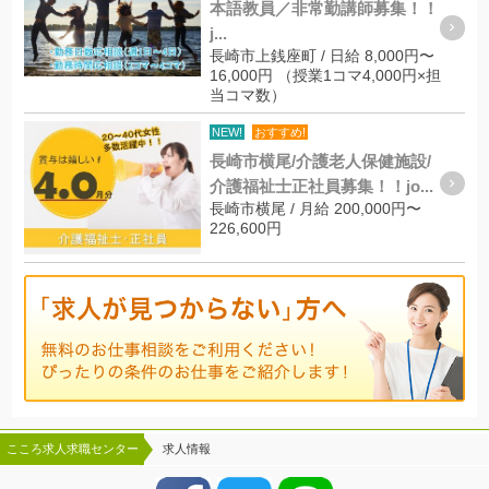
本語教員／非常勤講師募集！！
j...
長崎市上銭座町 / 日給 8,000円〜
16,000円 （授業1コマ4,000円×担
当コマ数）
NEW!
おすすめ!
長崎市横尾/介護老人保健施設/
介護福祉士正社員募集！！jo...
長崎市横尾 / 月給 200,000円〜
226,600円
こころ求人求職センター
求人情報