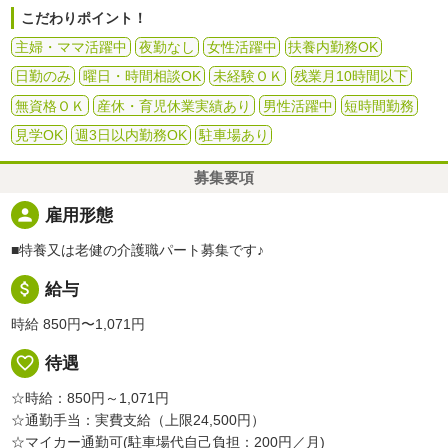
こだわりポイント！
主婦・ママ活躍中
夜勤なし
女性活躍中
扶養内勤務OK
日勤のみ
曜日・時間相談OK
未経験ＯＫ
残業月10時間以下
無資格ＯＫ
産休・育児休業実績あり
男性活躍中
短時間勤務
見学OK
週3日以内勤務OK
駐車場あり
募集要項
person
雇用形態
■特養又は老健の介護職パート募集です♪
attach_money
給与
時給 850円〜1,071円
favorite_border
待遇
☆時給：850円～1,071円
☆通勤手当：実費支給（上限24,500円）
☆マイカー通勤可(駐車場代自己負担：200円／月)