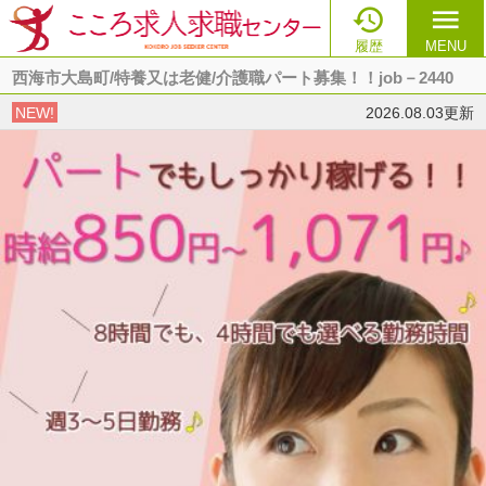

menu
履歴
MENU
西海市大島町/特養又は老健/介護職パート募集！！job－2440
NEW!
2026.08.03更新