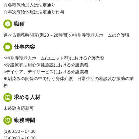
☆各種保険加入は法定通り
☆年次有給休暇は法定通り付与
info
職種
選べる勤務時間帯(週20～28時間)の特別養護老人ホームの介護職
label
仕事内容
○特別養護老人ホーム(ユニット型)における介護業務
○介護療養型用心保健施設における介護業務
○デイケア、デイサービスにおける介護業務
※馴染みの関係の中で行う身体介護、日常生活の相談及び援助の業
務
portrait
求める人材
未経験者応募可

勤務時間
(1)08:30～17:30
(2)09:00～16:00