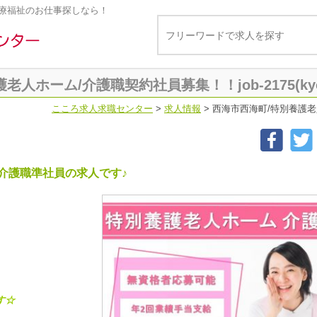
療福祉のお仕事探しなら！
人ホーム/介護職契約社員募集！！job-2175(ky
こころ求人求職センター
>
求人情報
>
西海市西海町/特別養護老人ホ
介護職準社員の求人です♪
す☆