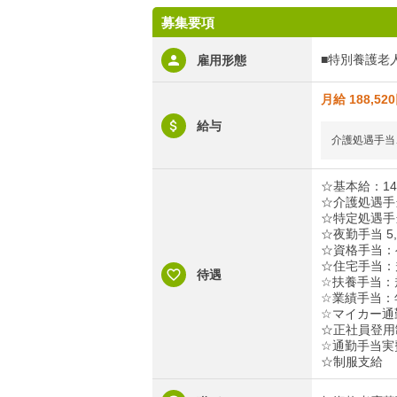
募集要項
■特別養護老
雇用形態
月給 188,52
給与
介護処遇手当
☆基本給：145
☆介護処遇手当
☆特定処遇手当
☆夜勤手当 5,
☆資格手当：ヘ
☆住宅手当：
待遇
☆扶養手当：
☆業績手当：年
☆マイカー通
☆正社員登用
☆通勤手当実費
☆制服支給