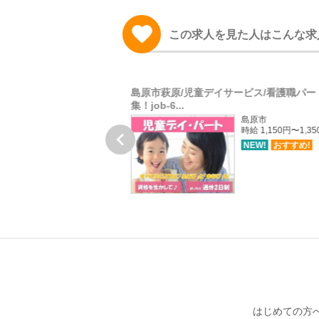
この求人を見た人はこんな求
老人ホーム/看護師正社員
島原市萩原/児童デイサービス/看護職パー
集！job-6...
壱岐市勝本町
島原市
月給 210,600円 准看護師
時給 1,150円〜1,3

月給 301,400円 正看護師
NEW!
おすすめ!
NEW!
おすすめ!
はじめての方