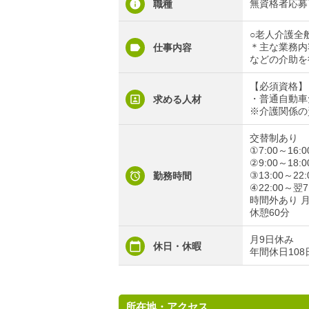
無資格者応募
職種
○老人介護全
＊主な業務内
仕事内容
などの介助を
【必須資格】
・普通自動車
求める人材
※介護関係の
交替制あり
①7:00～16:0
②9:00～18:0
③13:00～22:
勤務時間
④22:00～翌
時間外あり 
休憩60分
月9日休み
休日・休暇
年間休日108
所在地・アクセス