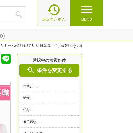

menu

最近見た求人
MENU
o)
ーム/介護職契約社員募集！！job-2175(kyo)
選択中の検索条件

条件を変更する
---
エリア
---
職種
---
給与
---
雇用形態