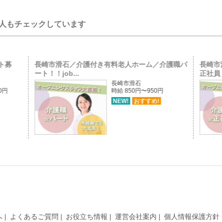
人もチェックしています
ト募
長崎市滑石／介護付き有料老人ホーム／介護職パ
長崎市
ート！！job...
正社員！
長崎市滑石
50円
時給 850円〜950円
NEW!
おすすめ!
へ
よくあるご質問
お役立ち情報
運営会社案内
個人情報保護方針