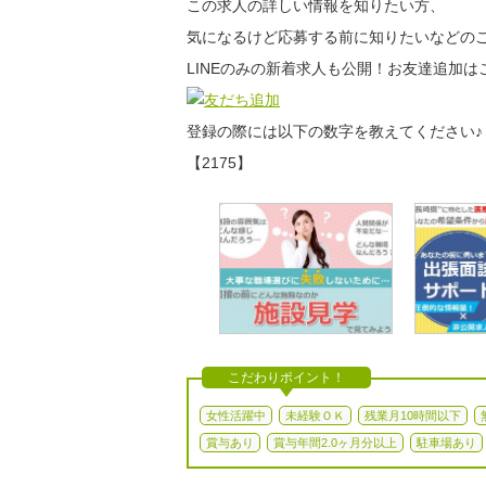
この求人の詳しい情報を知りたい方、
気になるけど応募する前に知りたいなどのご
LINEのみの新着求人も公開！お友達追加は
登録の際には以下の数字を教えてください♪
【2175】
こだわりポイント！
女性活躍中
未経験ＯＫ
残業月10時間以下
賞与あり
賞与年間2.0ヶ月分以上
駐車場あり