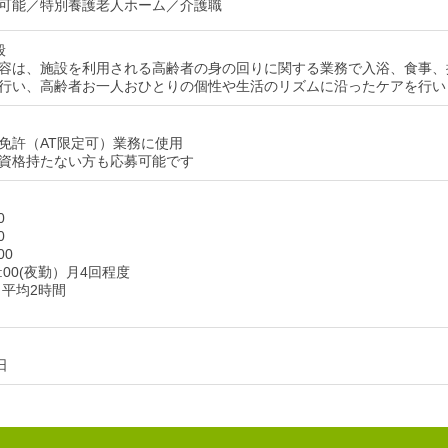
可能／特別養護老人ホーム／介護職
般
容は、施設を利用される高齢者の身の回りに関する業務で入浴、食事、
行い、高齢者お一人おひとりの個性や生活のリズムに沿ったケアを行い
免許（AT限定可）業務に使用
資格持たない方も応募可能です
0
0
00
7:00(夜勤）月4回程度
月平均2時間
日