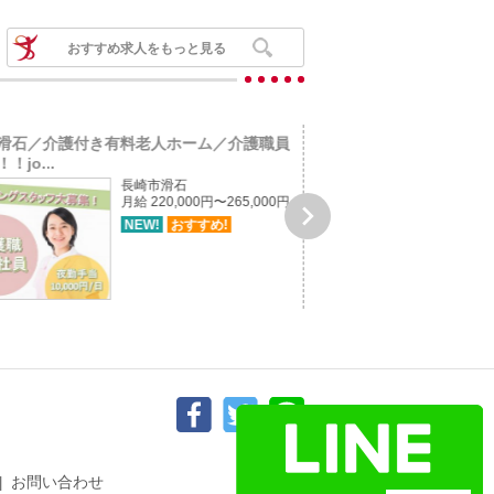
おすすめ求人をもっと見る
滑石／介護付き有料老人ホーム／介護職員
長崎市豊洋台/看護小規模
！jo...
募集！！jo...
長崎市滑石
月給 220,000円〜265,000円

NEW!
おすすめ!
お問い合わせ