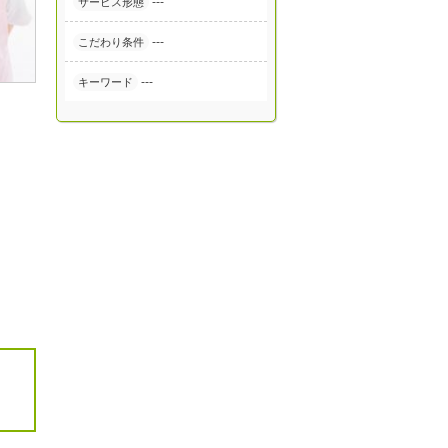
---
サービス形態
---
こだわり条件
---
キーワード