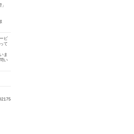
望」
ま
ービ
って
いま
問い
02175