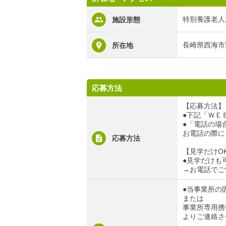
特別養護老人
施設形態
長崎県西海市
所在地
応募方法
【応募方法】
●下記「ＷＥ
●「電話の場合」
お電話の際に
応募方法
【見学だけO
●見学だけも
→お電話でご
●当事業所の固定
または
事業所専用携帯電
よりご連絡さ