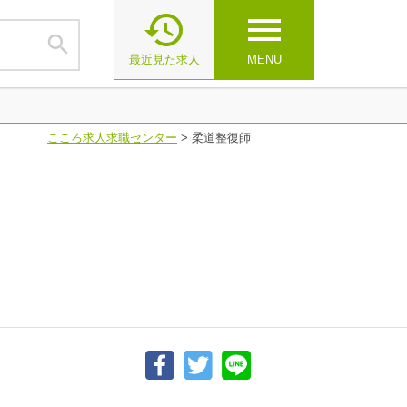

menu

最近見た求人
MENU
こころ求人求職センター
>
柔道整復師