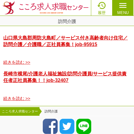

menu
履歴
MENU
訪問介護
山口県大島郡周防大島町／サービス付き高齢者向け住宅／
訪問介護／介護職／正社員募集！job-95915
続きを読む >>
長崎市横尾/介護老人福祉施設/訪問介護員/サービス提供責
任者正社員募集！！job-32407
続きを読む >>
こころ求人求職センター
訪問介護