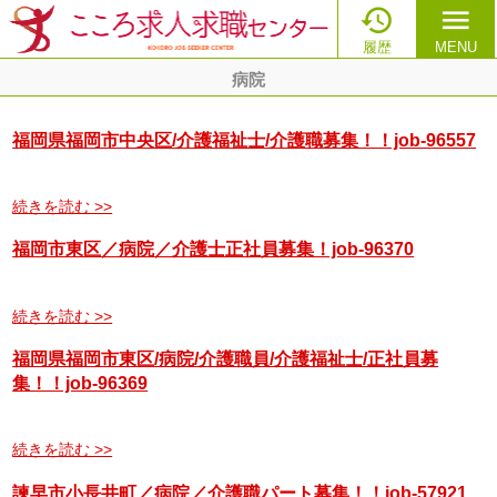

menu
履歴
MENU
病院
福岡県福岡市中央区/介護福祉士/介護職募集！！job-96557
続きを読む >>
福岡市東区／病院／介護士正社員募集！job-96370
続きを読む >>
福岡県福岡市東区/病院/介護職員/介護福祉士/正社員募
集！！job-96369
続きを読む >>
諫早市小長井町／病院／介護職パート募集！！job-57921