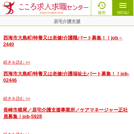

menu
履歴
MENU
居宅介護支援
西海市大島町/特養又は老健/介護職パート募集！！job－
2440
続きを読む >>
西海市大島町/特養又は老健/介護福祉士パート募集！！job-
02446
続きを読む >>
長崎市横尾／居宅介護支援事業所／ケアマネージャー正社
員募集！job-5928